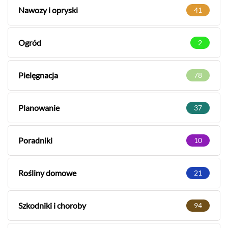
Nawozy i opryski
41
Ogród
2
Pielęgnacja
78
Planowanie
37
Poradniki
10
Rośliny domowe
21
Szkodniki i choroby
94