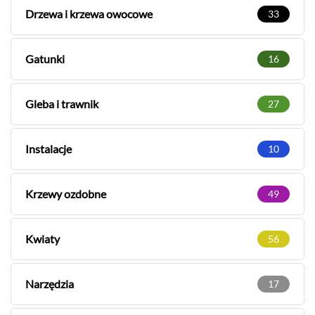
Drzewa i krzewa owocowe
33
Gatunki
16
Gleba i trawnik
27
Instalacje
10
Krzewy ozdobne
49
Kwiaty
56
Narzędzia
17