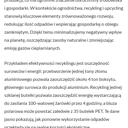
i gospodarki. W kontekście ogrodnictwa, recykling i upcycling
stanowią kluczowe elementy zrównoważonego rozwoju,
redukując ilość odpadów i wspierając gospodarkę o obiegu
zamkniętym. Dzięki temu minimalizujemy negatywny wpływ
na planetę, oszczędzając zasoby naturalne i zmniejszając
emisję gazów cieplarnianych.
Przykładem efektywności recyklingu jest oszczędność
surowców i energii: przetworzenie jednej tony złomu
aluminiowego pozwala zaoszczędzić około 4 ton boksytu,
głównego surowca do produkcji aluminium. Recykling jednej
szklanej butelki pozwala zaoszczędzić energię wystarczającą
do zasilania 100-watowej żarówki przez 4 godziny, a bluza
polarowa może powstać zaledwie z 35 butelek PET. Te dane
jasno pokazują, jak ponowne wykorzystanie odpadów
przekłada się na realne korzyści ekologiczne.