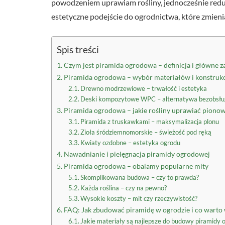
powodzeniem uprawiam rośliny, jednocześnie reduk
estetyczne podejście do ogrodnictwa, które zmieni
Spis treści
Czym jest piramida ogrodowa – definicja i główne z
Piramida ogrodowa – wybór materiałów i konstruk
Drewno modrzewiowe – trwałość i estetyka
Deski kompozytowe WPC – alternatywa bezobsł
Piramida ogrodowa – jakie rośliny uprawiać piono
Piramida z truskawkami – maksymalizacja plonu
Zioła śródziemnomorskie – świeżość pod ręką
Kwiaty ozdobne – estetyka ogrodu
Nawadnianie i pielęgnacja piramidy ogrodowej
Piramida ogrodowa – obalamy popularne mity
Skomplikowana budowa – czy to prawda?
Każda roślina – czy na pewno?
Wysokie koszty – mit czy rzeczywistość?
FAQ: Jak zbudować piramidę w ogrodzie i co warto 
Jakie materiały są najlepsze do budowy piramidy 