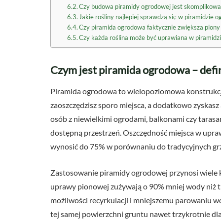
Czy budowa piramidy ogrodowej jest skomplikow
Jakie rośliny najlepiej sprawdzą się w piramidzie 
Czy piramida ogrodowa faktycznie zwiększa plon
Czy każda roślina może być uprawiana w piramidz
Czym jest piramida ogrodowa – defin
Piramida ogrodowa to wielopoziomowa konstrukcja,
zaoszczędzisz sporo miejsca, a dodatkowo zyskasz 
osób z niewielkimi ogrodami, balkonami czy tarasa
dostępną przestrzeń. Oszczędność miejsca w upra
wynosić do 75% w porównaniu do tradycyjnych gr
Zastosowanie piramidy ogrodowej przynosi wiele k
uprawy pionowej zużywają o 90% mniej wody niż tra
możliwości recyrkulacji i mniejszemu parowaniu w
tej samej powierzchni gruntu nawet trzykrotnie dl