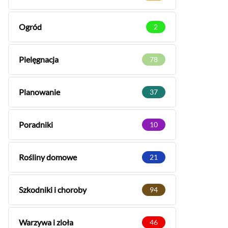
Ogród
2
Pielęgnacja
78
Planowanie
37
Poradniki
10
Rośliny domowe
21
Szkodniki i choroby
94
Warzywa i zioła
46