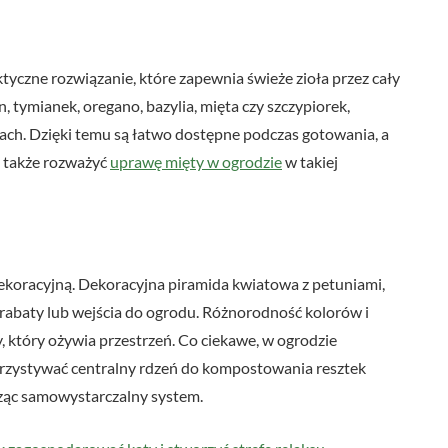
yczne rozwiązanie, które zapewnia świeże zioła przez cały
, tymianek, oregano, bazylia, mięta czy szczypiorek,
ch. Dzięki temu są łatwo dostępne podczas gotowania, a
 także rozważyć
uprawę mięty w ogrodzie
w takiej
ekoracyjną. Dekoracyjna piramida kwiatowa z petuniami,
t rabaty lub wejścia do ogrodu. Różnorodność kolorów i
 który ożywia przestrzeń. Co ciekawe, w ogrodzie
ystywać centralny rdzeń do kompostowania resztek
rząc samowystarczalny system.