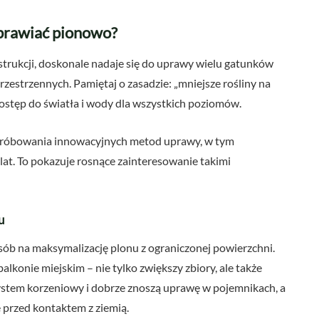
uprawiać pionowo?
strukcji, doskonale nadaje się do uprawy wielu gatunków
zestrzennych. Pamiętaj o zasadzie: „mniejsze rośliny na
dostęp do światła i wody dla wszystkich poziomów.
róbowania innowacyjnych metod uprawy, w tym
 lat. To pokazuje rosnące zainteresowanie takimi
u
ób na maksymalizację plonu z ograniczonej powierzchni.
konie miejskim – nie tylko zwiększy zbiory, ale także
system korzeniowy i dobrze znoszą uprawę w pojemnikach, a
 przed kontaktem z ziemią.