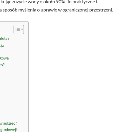
ując zużycie wody o około 90%. To praktyczne i
a sposób myślenia o uprawie w ograniczonej przestrzeni.
alety?
cja
ugowa
wo?
wiedzieć?
ogrodowej?