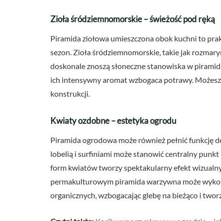
Zioła śródziemnomorskie – świeżość pod ręką
Piramida ziołowa umieszczona obok kuchni to prakt
sezon. Zioła śródziemnomorskie, takie jak rozmaryn
doskonale znoszą słoneczne stanowiska w piramida
ich intensywny aromat wzbogaca potrawy. Możesz
konstrukcji.
Kwiaty ozdobne – estetyka ogrodu
Piramida ogrodowa może również pełnić funkcję d
lobelią i surfiniami może stanowić centralny punk
form kwiatów tworzy spektakularny efekt wizualny,
permakulturowym piramida warzywna może wykorz
organicznych, wzbogacając glebę na bieżąco i two