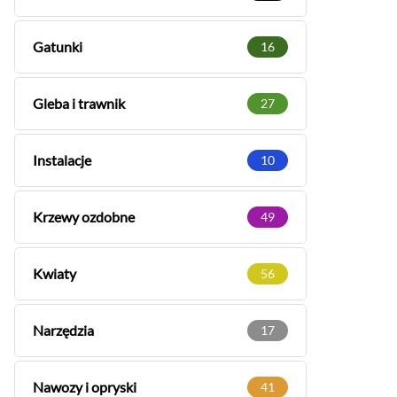
Gatunki
16
Gleba i trawnik
27
Instalacje
10
Krzewy ozdobne
49
Kwiaty
56
Narzędzia
17
Nawozy i opryski
41