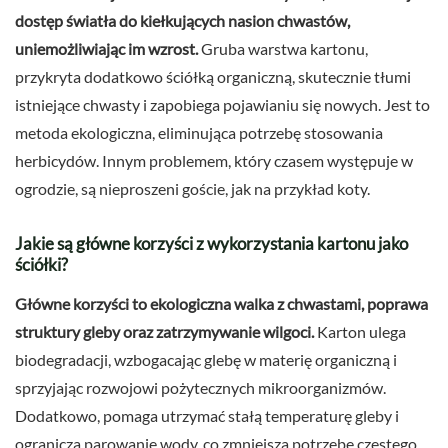
dostęp światła do kiełkujących nasion chwastów,
uniemożliwiając im wzrost.
Gruba warstwa kartonu,
przykryta dodatkowo ściółką organiczną, skutecznie tłumi
istniejące chwasty i zapobiega pojawianiu się nowych. Jest to
metoda ekologiczna, eliminująca potrzebę stosowania
herbicydów. Innym problemem, który czasem występuje w
ogrodzie, są nieproszeni goście, jak na przykład koty.
Jakie są główne korzyści z wykorzystania kartonu jako
ściółki?
Główne korzyści to ekologiczna walka z chwastami, poprawa
struktury gleby oraz zatrzymywanie wilgoci.
Karton ulega
biodegradacji, wzbogacając glebę w materię organiczną i
sprzyjając rozwojowi pożytecznych mikroorganizmów.
Dodatkowo, pomaga utrzymać stałą temperaturę gleby i
ogranicza parowanie wody, co zmniejsza potrzebę częstego