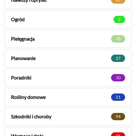
Ogród
2
Pielęgnacja
78
Planowanie
37
Poradniki
10
Rośliny domowe
21
Szkodniki i choroby
94
Warzywa i zioła
46