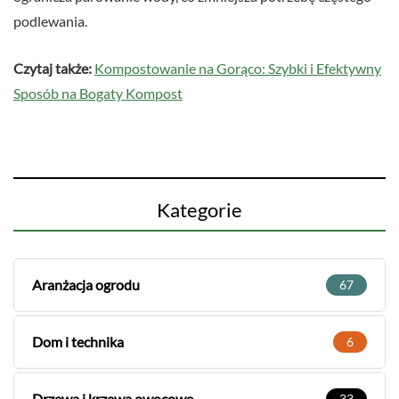
podlewania.
Czytaj także:
Kompostowanie na Gorąco: Szybki i Efektywny
Sposób na Bogaty Kompost
Kategorie
Aranżacja ogrodu
67
Dom i technika
6
Drzewa i krzewa owocowe
33