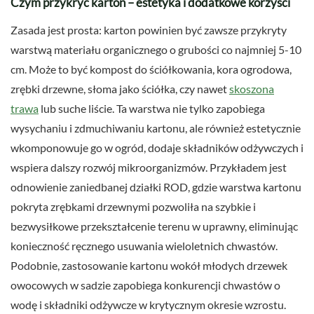
Czym przykryć karton – estetyka i dodatkowe korzyści
Zasada jest prosta: karton powinien być zawsze przykryty
warstwą materiału organicznego o grubości co najmniej 5-10
cm. Może to być kompost do ściółkowania, kora ogrodowa,
zrębki drzewne, słoma jako ściółka, czy nawet
skoszona
trawa
lub suche liście. Ta warstwa nie tylko zapobiega
wysychaniu i zdmuchiwaniu kartonu, ale również estetycznie
wkomponowuje go w ogród, dodaje składników odżywczych i
wspiera dalszy rozwój mikroorganizmów. Przykładem jest
odnowienie zaniedbanej działki ROD, gdzie warstwa kartonu
pokryta zrębkami drzewnymi pozwoliła na szybkie i
bezwysiłkowe przekształcenie terenu w uprawny, eliminując
konieczność ręcznego usuwania wieloletnich chwastów.
Podobnie, zastosowanie kartonu wokół młodych drzewek
owocowych w sadzie zapobiega konkurencji chwastów o
wodę i składniki odżywcze w krytycznym okresie wzrostu.