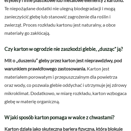
etykiety i inne plastikowe lub metalowe elementy z kartonu.
Te niepożądane dodatki nie ulegną biodegradacji i mogą
zanieczyścić glebę lub stanowić zagrożenie dla roślin i
zwierząt. Proces rozkładu kartonu jest naturalny, a obce
materiały go zakłócają.
Czy karton w ogrodzie nie zaszkodzi glebie, „dusząc” ją?
Mit o „duszeniu” gleby przez karton jest nieprawdziwy, pod
warunkiem prawidłowego zastosowania.
Karton jest
materiałem porowatym i przepuszczalnym dla powietrza
oraz wody, co pozwala glebie oddychać i utrzymuje jej zdrowy
mikroklimat. Dodatkowo, w miarę rozkładu, karton wzbogaca
glebę w materię organiczną.
W jaki sposób karton pomaga w walce z chwastami?
Karton działa jako skuteczna bariera fizyczna, która blokuje