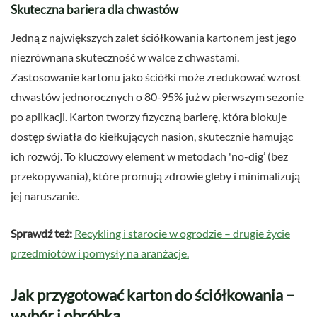
Skuteczna bariera dla chwastów
Jedną z największych zalet ściółkowania kartonem jest jego
niezrównana skuteczność w walce z chwastami.
Zastosowanie kartonu jako ściółki może zredukować wzrost
chwastów jednorocznych o 80-95% już w pierwszym sezonie
po aplikacji. Karton tworzy fizyczną barierę, która blokuje
dostęp światła do kiełkujących nasion, skutecznie hamując
ich rozwój. To kluczowy element w metodach 'no-dig’ (bez
przekopywania), które promują zdrowie gleby i minimalizują
jej naruszanie.
Sprawdź też:
Recykling i starocie w ogrodzie – drugie życie
przedmiotów i pomysły na aranżacje.
Jak przygotować karton do ściółkowania –
wybór i obróbka