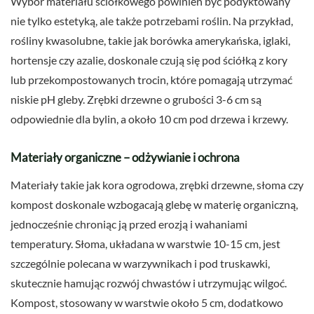
Wybór materiału ściółkowego powinien być podyktowany
nie tylko estetyką, ale także potrzebami roślin. Na przykład,
rośliny kwasolubne, takie jak borówka amerykańska, iglaki,
hortensje czy azalie, doskonale czują się pod ściółką z kory
lub przekompostowanych trocin, które pomagają utrzymać
niskie pH gleby. Zrębki drzewne o grubości 3-6 cm są
odpowiednie dla bylin, a około 10 cm pod drzewa i krzewy.
Materiały organiczne – odżywianie i ochrona
Materiały takie jak kora ogrodowa, zrębki drzewne, słoma czy
kompost doskonale wzbogacają glebę w materię organiczną,
jednocześnie chroniąc ją przed erozją i wahaniami
temperatury. Słoma, układana w warstwie 10-15 cm, jest
szczególnie polecana w warzywnikach i pod truskawki,
skutecznie hamując rozwój chwastów i utrzymując wilgoć.
Kompost, stosowany w warstwie około 5 cm, dodatkowo