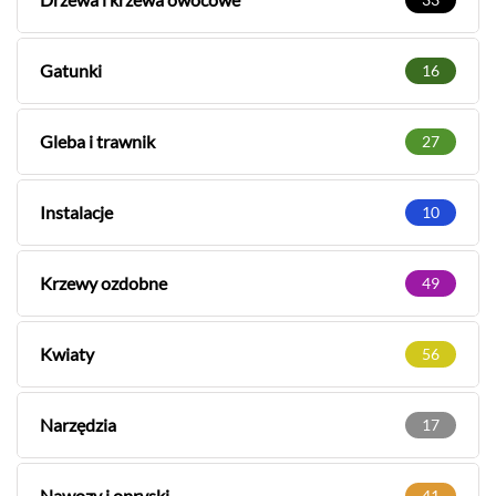
Gatunki
16
Gleba i trawnik
27
Instalacje
10
Krzewy ozdobne
49
Kwiaty
56
Narzędzia
17
Nawozy i opryski
41