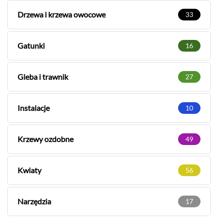
Drzewa i krzewa owocowe
33
Gatunki
16
Gleba i trawnik
27
Instalacje
10
Krzewy ozdobne
49
Kwiaty
56
Narzędzia
17