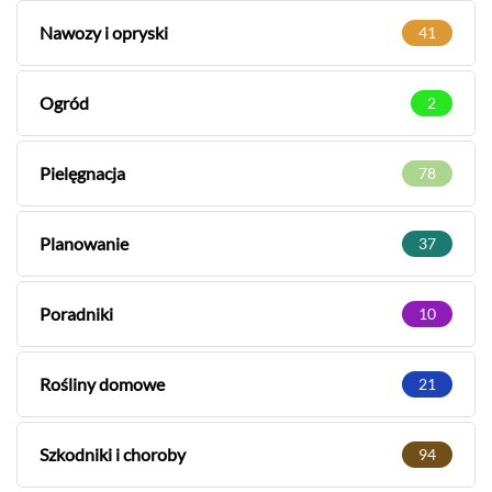
Nawozy i opryski
41
Ogród
2
Pielęgnacja
78
Planowanie
37
Poradniki
10
Rośliny domowe
21
Szkodniki i choroby
94