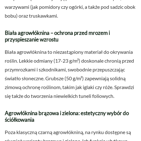
warzywami (jak pomidory czy ogórki, a także pod sadzic obok
bobu) oraz truskawkami.
Biała agrowłóknina – ochrona przed mrozem i
przyspieszanie wzrostu
Biała agrowłóknina to niezastąpiony materiał do okrywania
roślin. Lekkie odmiany (17-23 g/m²) doskonale chronią przed
przymrozkami i szkodnikami, swobodnie przepuszczając
światło słoneczne. Grubsze (50 g/m²) zapewniają solidną
zimową ochronę roślinom, takim jak iglaki czy róże. Sprawdzi
się także do tworzenia niewielkich tuneli foliowych.
Agrowłóknina brązowa i zielona: estetyczny wybór do
ściółkowania
Poza klasyczną czarną agrowłókniną, na rynku dostępne są
również warianty brązowe i zielone. Ich funkcje użytkowe –