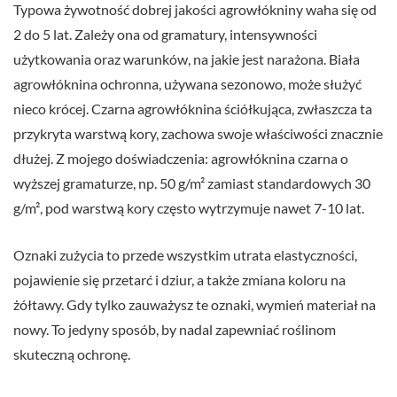
Typowa żywotność dobrej jakości agrowłókniny waha się od
2 do 5 lat. Zależy ona od gramatury, intensywności
użytkowania oraz warunków, na jakie jest narażona. Biała
agrowłóknina ochronna, używana sezonowo, może służyć
nieco krócej. Czarna agrowłóknina ściółkująca, zwłaszcza ta
przykryta warstwą kory, zachowa swoje właściwości znacznie
dłużej. Z mojego doświadczenia: agrowłóknina czarna o
wyższej gramaturze, np. 50 g/m² zamiast standardowych 30
g/m², pod warstwą kory często wytrzymuje nawet 7-10 lat.
Oznaki zużycia to przede wszystkim utrata elastyczności,
pojawienie się przetarć i dziur, a także zmiana koloru na
żółtawy. Gdy tylko zauważysz te oznaki, wymień materiał na
nowy. To jedyny sposób, by nadal zapewniać roślinom
skuteczną ochronę.