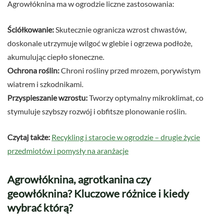
Agrowłóknina ma w ogrodzie liczne zastosowania:
Ściółkowanie:
Skutecznie ogranicza wzrost chwastów,
doskonale utrzymuje wilgoć w glebie i ogrzewa podłoże,
akumulując ciepło słoneczne.
Ochrona roślin:
Chroni rośliny przed mrozem, porywistym
wiatrem i szkodnikami.
Przyspieszanie wzrostu:
Tworzy optymalny mikroklimat, co
stymuluje szybszy rozwój i obfitsze plonowanie roślin.
Czytaj także:
Recykling i starocie w ogrodzie – drugie życie
przedmiotów i pomysły na aranżacje
Agrowłóknina, agrotkanina czy
geowłóknina? Kluczowe różnice i kiedy
wybrać którą?