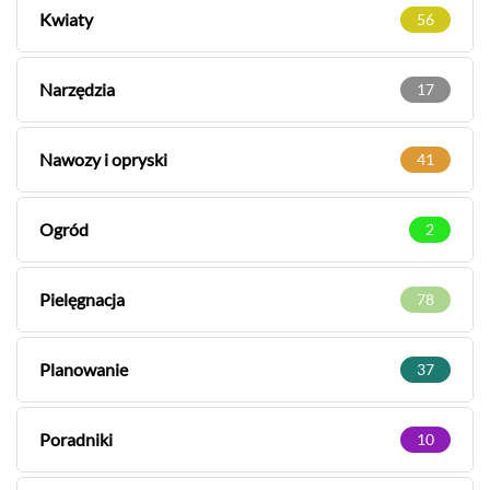
Kwiaty
56
Narzędzia
17
Nawozy i opryski
41
Ogród
2
Pielęgnacja
78
Planowanie
37
Poradniki
10