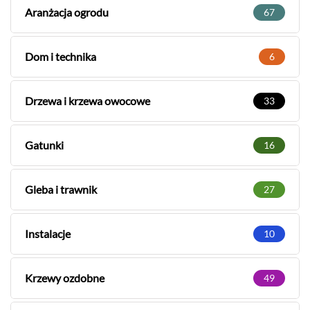
Aranżacja ogrodu
67
Dom i technika
6
Drzewa i krzewa owocowe
33
Gatunki
16
Gleba i trawnik
27
Instalacje
10
Krzewy ozdobne
49