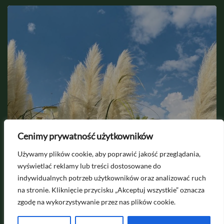
2026-08-08
Cenimy prywatność użytkowników
Dlaczego trawa pampasowa nie
Używamy plików cookie, aby poprawić jakość przeglądania,
kwitnie? Pełny przewodnik
wyświetlać reklamy lub treści dostosowane do
indywidualnych potrzeb użytkowników oraz analizować ruch
na stronie. Kliknięcie przycisku „Akceptuj wszystkie” oznacza
zgodę na wykorzystywanie przez nas plików cookie.
Pytania i współpraca na
kontakt@egardenion.pl