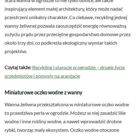
Stara wanna w ogrodzie to nie tylko donice, ale także
inspirujący element małej architektury, który może nadać
przestrzeni unikalny charakter. Co ciekawe, recykling jednej
wanny żeliwnej pozwala zaoszczędzić energię równoważną
zużyciu prądu przez przeciętne gospodarstwo domowe przez
około trzy dni, co podkreśla ekologiczny wymiar takich
projektów.
Czytaj także:
Recykling i starocie w ogrodzie – drugie życie
przedmiotów i pomysły na aranżacje
Miniaturowe oczko wodne z wanny
Wanna żeliwna przekształcona w miniaturowe oczko wodne
to prawdziwa perła w ogrodzie. Możesz w niej zasadzić lilie
wodne i inne rośliny wodne, a nawet wprowadzić drobne
rybki, tworząc mały ekosystem. Oczko wodne otoczone