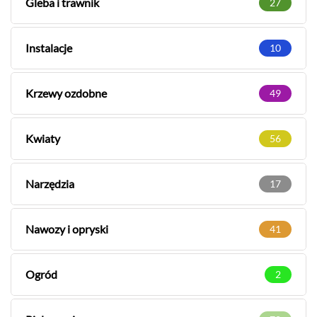
Gleba i trawnik
27
Instalacje
10
Krzewy ozdobne
49
Kwiaty
56
Narzędzia
17
Nawozy i opryski
41
Ogród
2