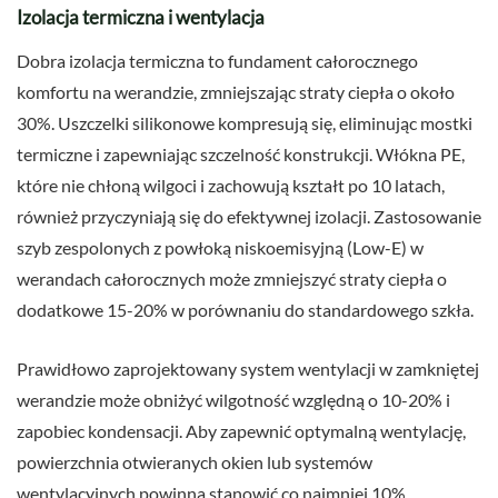
Izolacja termiczna i wentylacja
Dobra izolacja termiczna to fundament całorocznego
komfortu na werandzie, zmniejszając straty ciepła o około
30%. Uszczelki silikonowe kompresują się, eliminując mostki
termiczne i zapewniając szczelność konstrukcji. Włókna PE,
które nie chłoną wilgoci i zachowują kształt po 10 latach,
również przyczyniają się do efektywnej izolacji. Zastosowanie
szyb zespolonych z powłoką niskoemisyjną (Low-E) w
werandach całorocznych może zmniejszyć straty ciepła o
dodatkowe 15-20% w porównaniu do standardowego szkła.
Prawidłowo zaprojektowany system wentylacji w zamkniętej
werandzie może obniżyć wilgotność względną o 10-20% i
zapobiec kondensacji. Aby zapewnić optymalną wentylację,
powierzchnia otwieranych okien lub systemów
wentylacyjnych powinna stanowić co najmniej 10%