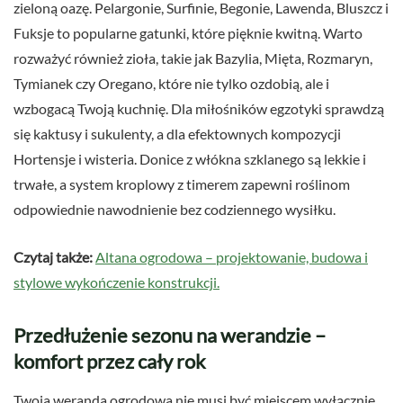
zieloną oazę. Pelargonie, Surfinie, Begonie, Lawenda, Bluszcz i
Fuksje to popularne gatunki, które pięknie kwitną. Warto
rozważyć również zioła, takie jak Bazylia, Mięta, Rozmaryn,
Tymianek czy Oregano, które nie tylko ozdobią, ale i
wzbogacą Twoją kuchnię. Dla miłośników egzotyki sprawdzą
się kaktusy i sukulenty, a dla efektownych kompozycji
Hortensje i wisteria. Donice z włókna szklanego są lekkie i
trwałe, a system kroplowy z timerem zapewni roślinom
odpowiednie nawodnienie bez codziennego wysiłku.
Czytaj także:
Altana ogrodowa – projektowanie, budowa i
stylowe wykończenie konstrukcji.
Przedłużenie sezonu na werandzie –
komfort przez cały rok
Twoja weranda ogrodowa nie musi być miejscem wyłącznie