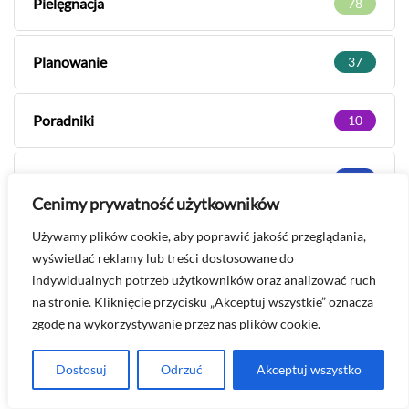
Pielęgnacja
78
Planowanie
37
Poradniki
10
Rośliny domowe
21
Cenimy prywatność użytkowników
Szkodniki i choroby
Używamy plików cookie, aby poprawić jakość przeglądania,
94
wyświetlać reklamy lub treści dostosowane do
indywidualnych potrzeb użytkowników oraz analizować ruch
Warzywa i zioła
46
na stronie. Kliknięcie przycisku „Akceptuj wszystkie” oznacza
zgodę na wykorzystywanie przez nas plików cookie.
KILKA SŁÓW O MNIE
Dostosuj
Odrzuć
Akceptuj wszystko
Patrycja Chmielewska