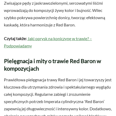
Zwisające pędy z jaskrawozielonymi, sercowatymi liśćmi
wprowadzają do kompozycji żywy kolor i bujność. Wilec
szybko pokrywa powierzchnię donicy, tworząc efektowną
kaskadę, która harmonizuje z Red Baron.
Czytaj także:
Jaki oprysk na koniczynę w trawie? –
Podpowiadamy
Pielęgnacja i mity o trawie Red Baron w
kompozycjach
Prawidłowa pielęgnacja trawy Red Baron i jej towarzyszy jest
kluczowa dla utrzymania zdrowia i spektakularnego wyglądu
całej kompozycji. Regularne zabiegi i zrozumienie
specyficznych potrzeb Imperata cylindryczna 'Red Baron’
zapewnią jej długowieczność i intensywny kolor. Dodatkowo,
obalenie powszechnych mitów pomoże uniknąć błędów w