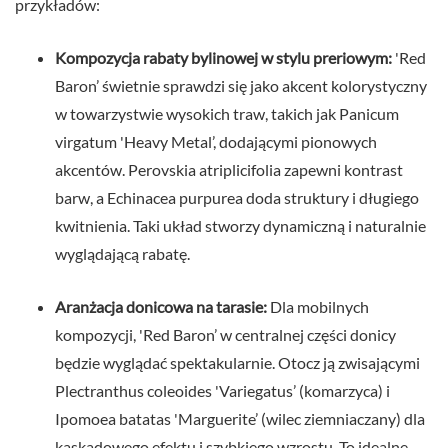
przykładów:
Kompozycja rabaty bylinowej w stylu preriowym:
'Red
Baron’ świetnie sprawdzi się jako akcent kolorystyczny
w towarzystwie wysokich traw, takich jak Panicum
virgatum 'Heavy Metal’, dodającymi pionowych
akcentów. Perovskia atriplicifolia zapewni kontrast
barw, a Echinacea purpurea doda struktury i długiego
kwitnienia. Taki układ stworzy dynamiczną i naturalnie
wyglądającą rabatę.
Aranżacja donicowa na tarasie:
Dla mobilnych
kompozycji, 'Red Baron’ w centralnej części donicy
będzie wyglądać spektakularnie. Otocz ją zwisającymi
Plectranthus coleoides 'Variegatus’ (komarzyca) i
Ipomoea batatas 'Marguerite’ (wilec ziemniaczany) dla
kaskadowego efektu i szybkiego wzrostu. To idealne