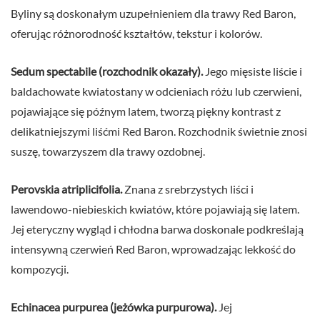
Byliny są doskonałym uzupełnieniem dla trawy Red Baron,
oferując różnorodność kształtów, tekstur i kolorów.
Sedum spectabile (rozchodnik okazały).
Jego mięsiste liście i
baldachowate kwiatostany w odcieniach różu lub czerwieni,
pojawiające się późnym latem, tworzą piękny kontrast z
delikatniejszymi liśćmi Red Baron. Rozchodnik świetnie znosi
suszę, towarzyszem dla trawy ozdobnej.
Perovskia atriplicifolia.
Znana z srebrzystych liści i
lawendowo-niebieskich kwiatów, które pojawiają się latem.
Jej eteryczny wygląd i chłodna barwa doskonale podkreślają
intensywną czerwień Red Baron, wprowadzając lekkość do
kompozycji.
Echinacea purpurea (jeżówka purpurowa).
Jej