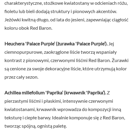
charakterystyczne, stożkowe kwiatostany w odcieniach różu,
fioletu lub bieli dodają struktury i pionowych akcentów.
Jeżówki kwitną długo, od lata do jesieni, zapewniając ciągłość
koloru obok Red Baron.
Heuchera 'Palace Purple’ (żurawka 'Palace Purple’).
Jej
ciemnopurpurowe, zaokrąglone liście tworzą wspaniały
kontrast z pionowymi, czerwonymi liśćmi Red Baron. Żurawki
są cenione za swoje dekoracyjne liście, które utrzymują kolor
przez cały sezon.
Achillea millefolium 'Paprika’ (krwawnik 'Paprika’).
Z
pierzastymi liśćmi i płaskimi, intensywnie czerwonymi
kwiatostanami, krwawnik wprowadza do kompozycji inną
teksturę i ciepłe barwy. Idealnie komponuje się z Red Baron,
tworząc spójną, ognistą paletę.