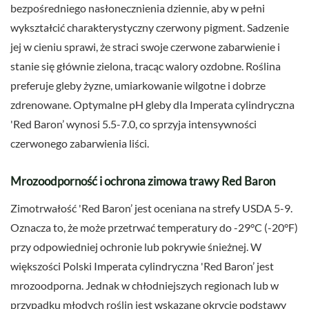
bezpośredniego nasłonecznienia dziennie, aby w pełni
wykształcić charakterystyczny czerwony pigment. Sadzenie
jej w cieniu sprawi, że straci swoje czerwone zabarwienie i
stanie się głównie zielona, tracąc walory ozdobne. Roślina
preferuje gleby żyzne, umiarkowanie wilgotne i dobrze
zdrenowane. Optymalne pH gleby dla Imperata cylindryczna
'Red Baron’ wynosi 5.5-7.0, co sprzyja intensywności
czerwonego zabarwienia liści.
Mrozoodporność i ochrona zimowa trawy Red Baron
Zimotrwałość 'Red Baron’ jest oceniana na strefy USDA 5-9.
Oznacza to, że może przetrwać temperatury do -29°C (-20°F)
przy odpowiedniej ochronie lub pokrywie śnieżnej. W
większości Polski Imperata cylindryczna 'Red Baron’ jest
mrozoodporna. Jednak w chłodniejszych regionach lub w
przypadku młodych roślin jest wskazane okrycie podstawy