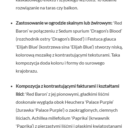
rozwiązanie na taras czy balkon.
Zastosowanie w ogrodzie skalnym lub żwirowym:
'Red
Baron’ w połączeniu z Sedum spurium 'Dragon’s Blood’
(rozchodnik ostry 'Dragon’s Blood’) i Festuca glauca
'Elijah Blue’ (kostrzewa sina 'Elijah Blue’) stworzy niską,
kolorową mozaikę z kontrastującymi teksturami. Taka
kompozycja doda koloru i formy do surowego
krajobrazu.
Kompozycja z kontrastującymi fakturami i kształtami
liści:
'Red Baron’ z jej pionowymi, gładkimi liśćmi
doskonale wygląda obok Heuchera 'Palace Purple’
(żurawka 'Palace Purple’) o zaokrąglonych, ciemnych
liściach. Achillea millefolium 'Paprika’ (krwawnik
'Paprika’) z pierzastymi liśćmi i płaskimi kwiatostanami