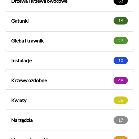
Drzewa i krzewa owocowe
33
Gatunki
16
Gleba i trawnik
27
Instalacje
10
Krzewy ozdobne
49
Kwiaty
56
Narzędzia
17