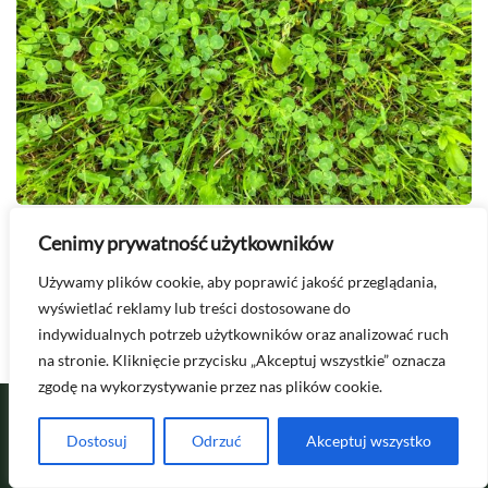
Cenimy prywatność użytkowników
2026-08-06
Trawa z mikrokoniczyną – czy warto ją
Używamy plików cookie, aby poprawić jakość przeglądania,
wyświetlać reklamy lub treści dostosowane do
siać?
indywidualnych potrzeb użytkowników oraz analizować ruch
na stronie. Kliknięcie przycisku „Akceptuj wszystkie” oznacza
zgodę na wykorzystywanie przez nas plików cookie.
Dostosuj
Odrzuć
Akceptuj wszystko