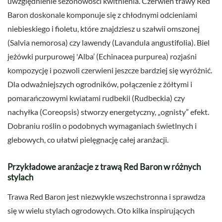
uwzględnienie sezonowości kwitnienia. Czerwień trawy Red
Baron doskonale komponuje się z chłodnymi odcieniami
niebieskiego i fioletu, które znajdziesz u szałwii omszonej
(Salvia nemorosa) czy lawendy (Lavandula angustifolia). Biel
jeżówki purpurowej 'Alba’ (Echinacea purpurea) rozjaśni
kompozycję i pozwoli czerwieni jeszcze bardziej się wyróżnić.
Dla odważniejszych ogrodników, połączenie z żółtymi i
pomarańczowymi kwiatami rudbekii (Rudbeckia) czy
nachyłka (Coreopsis) stworzy energetyczny, „ognisty” efekt.
Dobraniu roślin o podobnych wymaganiach świetlnych i
glebowych, co ułatwi pielęgnację całej aranżacji.
Przykładowe aranżacje z trawą Red Baron w różnych
stylach
Trawa Red Baron jest niezwykle wszechstronna i sprawdza
się w wielu stylach ogrodowych. Oto kilka inspirujących