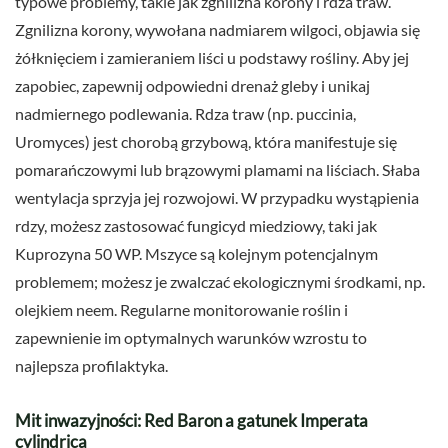
typowe problemy, takie jak zgnilizna korony i rdza traw.
Zgnilizna korony, wywołana nadmiarem wilgoci, objawia się
żółknięciem i zamieraniem liści u podstawy rośliny. Aby jej
zapobiec, zapewnij odpowiedni drenaż gleby i unikaj
nadmiernego podlewania. Rdza traw (np. puccinia,
Uromyces) jest chorobą grzybową, która manifestuje się
pomarańczowymi lub brązowymi plamami na liściach. Słaba
wentylacja sprzyja jej rozwojowi. W przypadku wystąpienia
rdzy, możesz zastosować fungicyd miedziowy, taki jak
Kuprozyna 50 WP. Mszyce są kolejnym potencjalnym
problemem; możesz je zwalczać ekologicznymi środkami, np.
olejkiem neem. Regularne monitorowanie roślin i
zapewnienie im optymalnych warunków wzrostu to
najlepsza profilaktyka.
Mit inwazyjności: Red Baron a gatunek Imperata
cylindrica