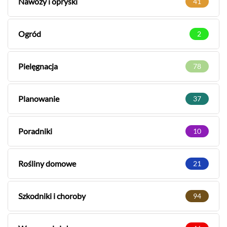
Nawozy i opryski
41
Ogród
2
Pielęgnacja
78
Planowanie
37
Poradniki
10
Rośliny domowe
21
Szkodniki i choroby
94