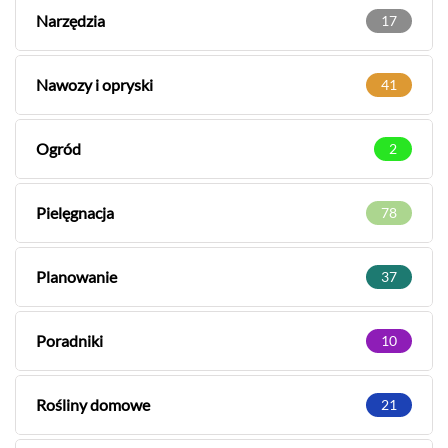
Narzędzia
17
Nawozy i opryski
41
Ogród
2
Pielęgnacja
78
Planowanie
37
Poradniki
10
Rośliny domowe
21