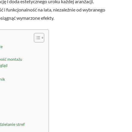
cję i doda estetycznego uroku każdej aranżacji.
i funkcjonalność na lata, niezależnie od wybranego
osiągnąć wymarzone efekty.
ie
twość montażu
ygląd
nik
zielanie stref