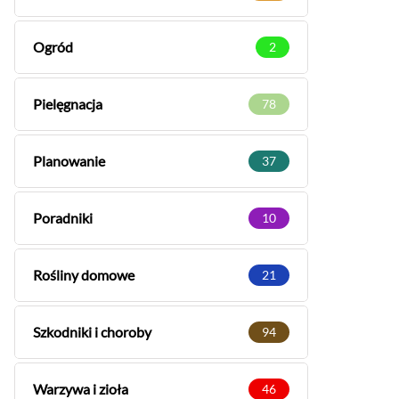
Ogród
2
Pielęgnacja
78
Planowanie
37
Poradniki
10
Rośliny domowe
21
Szkodniki i choroby
94
Warzywa i zioła
46