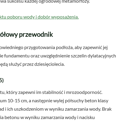
awa sukcesu każdej ogrodowej metamorfozy.
unktu poboru wody i dobór wyposażenia.
gółowy przewodnik
owiedniego przygotowania podłoża, aby zapewnić jej
e fundamentu oraz uwzględnienie szczelin dylatacyjnych
dą służyć przez dziesięciolecia.
5)
, który zapewni im stabilność i mrozoodporność.
m 10-15 cm, a następnie wylej półsuchy beton klasy
ad i ich uszkodzeniom w wyniku zamarzania wody. Brak
a betonu w wyniku zamarzania wody i nacisku