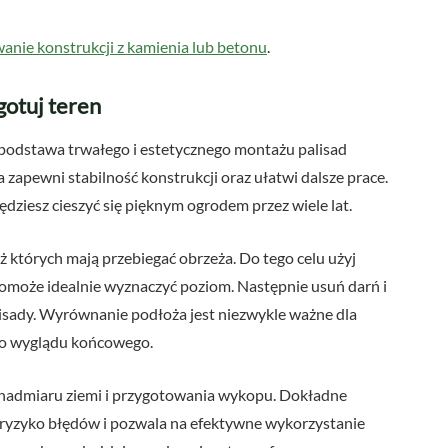
nie konstrukcji z kamienia lub betonu
.
otuj teren
 podstawa trwałego i estetycznego montażu palisad
pewni stabilność konstrukcji oraz ułatwi dalsze prace.
dziesz cieszyć się pięknym ogrodem przez wiele lat.
ż których mają przebiegać obrzeża. Do tego celu użyj
pomoże idealnie wyznaczyć poziom. Następnie usuń darń i
lisady. Wyrównanie podłoża jest niezwykle ważne dla
go wyglądu końcowego.
a nadmiaru ziemi i przygotowania wykopu. Dokładne
 ryzyko błędów i pozwala na efektywne wykorzystanie