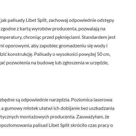
ak palisady Libet Split, zachowaj odpowiednie odstępy
e, zgodne z kartą wyrobów producenta, pozwalają na
eratury, chroniąc przed pęknięciami. Standardem jest
ami oporowymi, aby zapobiec gromadzeniu się wody i
ić konstrukcję. Palisady o wysokości powyżej 50 cm,
ć pozwolenia na budowę lub zgłoszenia w urzędzie,
zbędne są odpowiednie narzędzia. Poziomica laserowa
 gumowy młotek ułatwi ich dobijanie bez uszkadzania
wytycznych montażowych producenta. Zauważyłam, że
oziomowania palisad Libet Split skróciło czas pracy o