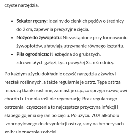
czyste narzędzia.
Sekator ręczny:
Idealny do cienkich pędów o średnicy
do 2 cm, zapewnia precyzyjne cięcia.
Nożyce do żywopłotu:
Niezastąpione przy formowaniu
żywopłotów, ułatwiają utrzymanie równego kształtu.
Piła ogrodnicza:
Niezbędna do grubszych,
zdrewniałych gałęzi, tych powyżej 3 cm średnicy.
Po każdym użyciu dokładnie oczyść narzędzia z żywicy i
resztek roślinnych, a także regularnie je ostrz. Tępe ostrza
miażdżą tkanki roślinne, zamiast je ciąć, co sprzyja rozwojowi
chorób i utrudnia roślinie regenerację. Brak regularnego
ostrzenia i czyszczenia to najczęstsza przyczyna infekcji i
słabego gojenia się ran po cięciu. Po użyciu 70% alkoholu
izopropylowego do dezynfekcji ostrzy, rany na berberysach
goiły się znacznie szybciej.