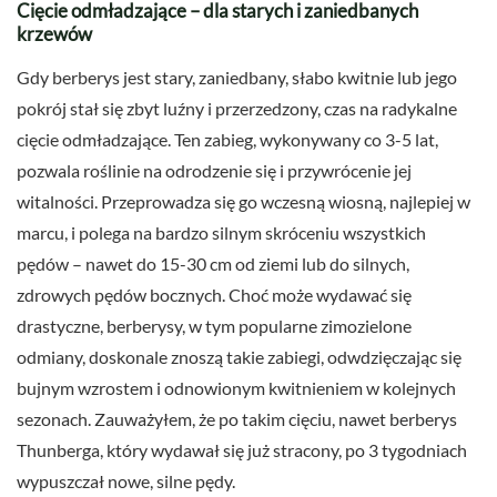
Cięcie odmładzające – dla starych i zaniedbanych
krzewów
Gdy berberys jest stary, zaniedbany, słabo kwitnie lub jego
pokrój stał się zbyt luźny i przerzedzony, czas na radykalne
cięcie odmładzające. Ten zabieg, wykonywany co 3-5 lat,
pozwala roślinie na odrodzenie się i przywrócenie jej
witalności. Przeprowadza się go wczesną wiosną, najlepiej w
marcu, i polega na bardzo silnym skróceniu wszystkich
pędów – nawet do 15-30 cm od ziemi lub do silnych,
zdrowych pędów bocznych. Choć może wydawać się
drastyczne, berberysy, w tym popularne zimozielone
odmiany, doskonale znoszą takie zabiegi, odwdzięczając się
bujnym wzrostem i odnowionym kwitnieniem w kolejnych
sezonach. Zauważyłem, że po takim cięciu, nawet berberys
Thunberga, który wydawał się już stracony, po 3 tygodniach
wypuszczał nowe, silne pędy.