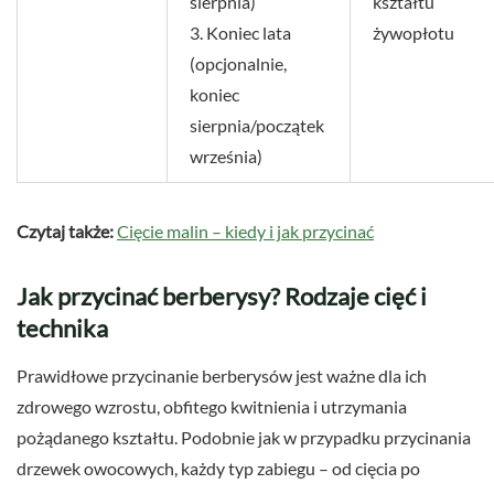
sierpnia)
kształtu
3. Koniec lata
żywopłotu
(opcjonalnie,
koniec
sierpnia/początek
września)
Czytaj także:
Cięcie malin – kiedy i jak przycinać
Jak przycinać berberysy? Rodzaje cięć i
technika
Prawidłowe przycinanie berberysów jest ważne dla ich
zdrowego wzrostu, obfitego kwitnienia i utrzymania
pożądanego kształtu. Podobnie jak w przypadku przycinania
drzewek owocowych, każdy typ zabiegu – od cięcia po