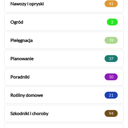
Nawozy i opryski
41
Ogród
2
Pielęgnacja
78
Planowanie
37
Poradniki
10
Rośliny domowe
21
Szkodniki i choroby
94