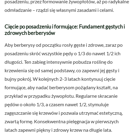
posadzeniu, przez formowanie żywopłotów, aż po radykalne
odmładzanie – rządzi się własnymi zasadami i celami.
Cięcie po posadzeniu i formujące: Fundament gęstych i
zdrowych berberysów
Aby berberysy od początku rosły gęste i zdrowe, zaraz po
posadzeniu skróć wszystkie pędy o 1/3 do nawet 1/2 ich
długości. Ten zabieg intensywnie pobudza roślinę do
krzewienia się od samej podstawy, co zapewni jej gęsty i
bujny pokrój. W kolejnych 2-3 latach kontynuuj cięcie
formujące, aby nadać berberysom pożądany kształt, na
przykład w przypadku żywopłotu. Regularne skracanie
pędów o około 1/3, a czasem nawet 1/2, stymuluje
zagęszczanie się krzewów i pozwala utrzymać estetyczną,
zwartą formę. Konsekwentna pielęgnacja w pierwszych
latach zapewni piękny i zdrowy krzew na długie lata.