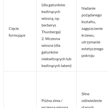
(dla gatunków
Nadanie
kwitnących
pożądanego
wiosną, np.
kształtu,
berberys
Cięcie
zagęszczenie
Thunberga)
formujące
krzewu,
2. Wczesna
utrzymanie
wiosna (dla
estetycznego
gatunków
pokroju
niekwitnących lub
kwitnących latem)
Silne
Późna zima /
odświeżenie
wczesna wiosna
starych,