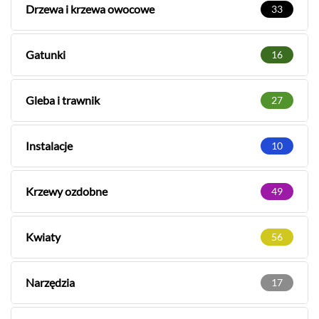
Drzewa i krzewa owocowe
33
Gatunki
16
Gleba i trawnik
27
Instalacje
10
Krzewy ozdobne
49
Kwiaty
56
Narzędzia
17