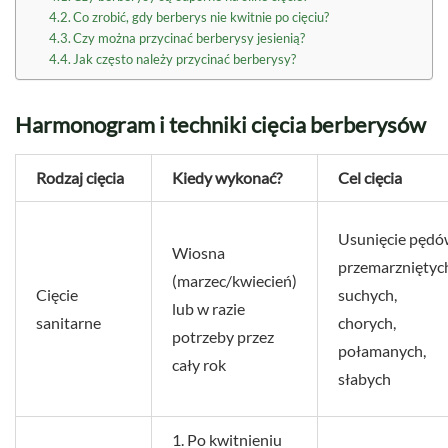
Co zrobić, gdy berberys nie kwitnie po cięciu?
Czy można przycinać berberysy jesienią?
Jak często należy przycinać berberysy?
Harmonogram i techniki cięcia berberysów
Rodzaj cięcia
Kiedy wykonać?
Cel cięcia
Usunięcie pęd
Wiosna
przemarzniętyc
(marzec/kwiecień)
Cięcie
suchych,
lub w razie
sanitarne
chorych,
potrzeby przez
połamanych,
cały rok
słabych
1. Po kwitnieniu