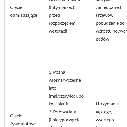
Cięcie
(luty/marzec),
zaniedbanych
odmładzające
przed
krzewów,
rozpoczęciem
pobudzenie do
wegetacji
wzrostu nowyc
pędów
1. Późna
wiosna/wczesne
lato
(maj/czerwiec), po
kwitnieniu
Utrzymanie
2. Połowa lata
gęstego,
Cięcie
(lipiec/początek
zwartego
żywopłotów