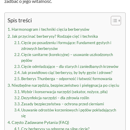
zadbać o jego witalność.
Spis treści
Harmonogram i techniki cięcia berberysów
Jak przycinać berberysy? Rodzaje cięć i technika
Cięcie po posadzeniu i formujące: Fundament gęstych i
zdrowych berberysów
Cięcie sanitarne (korekcyjne) – usuwanie uszkodzonych
pędów
Cięcie odmładzające – dla starych i zaniedbanych krzewów
Jak prawidłowo ciąć berberysy, by były gęste i zdrowe?
Berberys Thunberga – odporność i łatwość formowania
Niezbędne narzędzia, bezpieczeństwo i pielęgnacja po cięciu
Wybór i konserwacja narzędzi (sekator, nożyce, piła)
Dezynfekcja narzędzi – dla zdrowia roślin
Zasady bezpieczeństwa – ochrona przed cierniami
Usuwanie odrostów korzeniowych i pędów pokładających
się
Często Zadawane Pytania (FAQ)
Czy berberysy są odporne na silne cięcie?