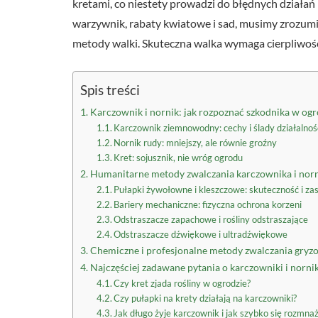
kretami, co niestety prowadzi do błędnych działań 
warzywnik, rabaty kwiatowe i sad, musimy zrozumi
metody walki. Skuteczna walka wymaga cierpliwości
Spis treści
Karczownik i nornik: jak rozpoznać szkodnika w ogr
Karczownik ziemnowodny: cechy i ślady działalnoś
Nornik rudy: mniejszy, ale równie groźny
Kret: sojusznik, nie wróg ogrodu
Humanitarne metody zwalczania karczownika i norn
Pułapki żywołowne i kleszczowe: skuteczność i z
Bariery mechaniczne: fizyczna ochrona korzeni
Odstraszacze zapachowe i rośliny odstraszające
Odstraszacze dźwiękowe i ultradźwiękowe
Chemiczne i profesjonalne metody zwalczania gryzo
Najczęściej zadawane pytania o karczowniki i norni
Czy kret zjada rośliny w ogrodzie?
Czy pułapki na krety działają na karczowniki?
Jak długo żyje karczownik i jak szybko się rozmna