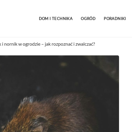
DOM I TECHNIKA
OGRÓD
PORADNIKI
i nornik w ogrodzie – jak rozpoznać i zwalczać?