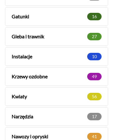
Gatunki
16
Gleba i trawnik
27
Instalacje
10
Krzewy ozdobne
49
Kwiaty
56
Narzędzia
17
Nawozy i opryski
41