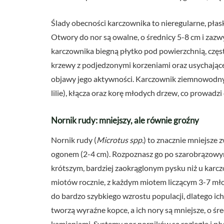
Ślady obecności karczownika to nieregularne, płaski
Otwory do nor są owalne, o średnicy 5-8 cm i zaz
karczownika biegną płytko pod powierzchnią, czę
krzewy z podjedzonymi korzeniami oraz usychając
objawy jego aktywności. Karczownik ziemnowodny p
lilie), kłącza oraz korę młodych drzew, co prowadzi
Nornik rudy: mniejszy, ale równie groźny
Nornik rudy (
Microtus spp.
) to znacznie mniejsze z
ogonem (2-4 cm). Rozpoznasz go po szarobrązowym 
krótszym, bardziej zaokrąglonym pysku niż u karc
miotów rocznie, z każdym miotem liczącym 3-7 mło
do bardzo szybkiego wzrostu populacji, dlatego ic
tworzą wyraźne kopce, a ich nory są mniejsze, o śre
kamieniami. Systemy nor norników są rozległe i pły