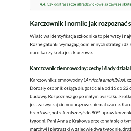
Czy odstraszacze ultradźwiękowe są zawsze skut
Karczownik i nornik: jak rozpoznać 
Właściwa identyfikacja szkodnika to pierwszy i na
Różne gatunki wymagają odmiennych strategii dzia
nornika czy kreta jest kluczowe.
Karczownik ziemnowodny: cechy i ślady działal
Karczownik ziemnowodny (
Arvicola amphibius
), 
Dorosły osobnik osiąga długość ciała od 16 do 22
budowę. Rozpoznasz go po małym pyszczku, krótkic
jest zazwyczaj ciemnobrązowe, niemal czarne. Karcz
branżowe, potrafi zniszczyć do 80% upraw korzeni
tygodni. Pani Anna z Krakowa przekonała się o tym
marchwi i pietruszki w zaledwie dwa tygodnie, drą