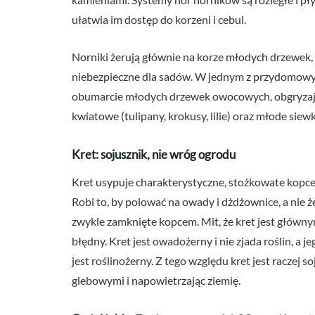
ułatwia im dostęp do korzeni i cebul.
Norniki żerują głównie na korze młodych drzewek, 
niebezpieczne dla sadów. W jednym z przydomow
obumarcie młodych drzewek owocowych, obgryzając
kwiatowe (tulipany, krokusy, lilie) oraz młode siew
Kret: sojusznik, nie wróg ogrodu
Kret usypuje charakterystyczne, stożkowate kopce,
Robi to, by polować na owady i dżdżownice, a nie ż
zwykle zamknięte kopcem. Mit, że kret jest główny
błędny. Kret jest owadożerny i nie zjada roślin, a 
jest roślinożerny. Z tego względu kret jest raczej
glebowymi i napowietrzając ziemię.