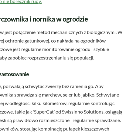
 nie borecznik rudy.
czownika i nornika w ogrodzie
w jest połączenie metod mechanicznych z biologicznymi. W
ej ochronie gatunkowej, co nakłada na ogrodników
owe jest regularne monitorowanie ogrodu i szybkie
by zapobiec rozprzestrzenianiu się populacji.
 zastosowanie
, pozwalają schwytać zwierzę bez ranienia go. Aby
zownika sprawdza się marchew, seler lub jabłko. Schwytane
ej w odległości kilku kilometrów, regularnie kontrolując
zczowe, takie jak 'SuperCat’ od Swissinno Solutions, osiągają
śli są prawidłowo rozmieszczone i regularnie sprawdzane.
zowników, stosując kombinację pułapek kleszczowych