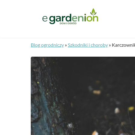
Blog ogrodniczy
»
Szkodniki i choroby
»
Karczownik 