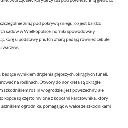
szczególnie zimą pod pokrywą śniegu, co jest bardzo
ych sadów w Wielkopolsce, norniki spowodowały
 korę u podstawy pni. Ich ofiarą padają również cebule
ki warzyw.
 będące wynikiem drążenia głębszych, okrągłych tuneli.
erować na roślinach. Otwory do nor kreta są okrągłe i
m szkodnikiem roślin w ogrodzie, jest powszechny, ale
jego kopce są często mylone z kopcami karczownika, który
 sojusznikiem ogrodnika, pomagając w walce ze szkodnikami