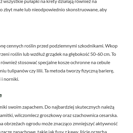
iż wszystkie pułapki na krety działają również na
ęsto zbyt małe lub nieodpowiednio skonstruowane, aby
onę cennych roślin przed podziemnymi szkodnikami. Wkop
eni roślin lub wzdłuż grządek na głębokość 50-60 cm. To
 również stosować specjalne kosze ochronne na cebule
iu tulipanów czy lilii. Ta metoda tworzy fizyczną barierę,
i norniki.
e
orniki swoim zapachem. Do najbardziej skutecznych należą
samitki, wilczomlecz groszkowy oraz szachownica cesarska.
 na obrzeżach ogrodu może znacząco zmniejszyć aktywność
cze zapachowe, takie jak fusy z kawy, liście orzecha