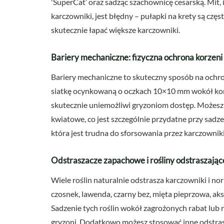
'SuperCat’ oraz sadząc szachownicę cesarską. Mit, 
karczowniki, jest błędny – pułapki na krety są cz
skutecznie łapać większe karczowniki.
Bariery mechaniczne: fizyczna ochrona korzeni
Bariery mechaniczne to skuteczny sposób na ochr
siatkę ocynkowaną o oczkach 10×10 mm wokół korz
skutecznie uniemożliwi gryzoniom dostęp. Możesz
kwiatowe, co jest szczególnie przydatne przy sadzen
która jest trudna do sforsowania przez karczowniki 
Odstraszacze zapachowe i rośliny odstraszając
Wiele roślin naturalnie odstrasza karczowniki i n
czosnek, lawenda, czarny bez, mięta pieprzowa, ak
Sadzenie tych roślin wokół zagrożonych rabat lub
gryzoni. Dodatkowo możesz stosować inne odstrasza