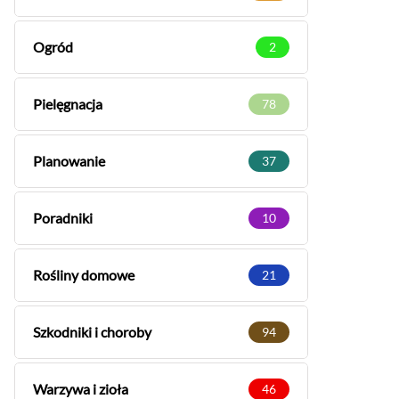
Ogród
2
Pielęgnacja
78
Planowanie
37
Poradniki
10
Rośliny domowe
21
Szkodniki i choroby
94
Warzywa i zioła
46