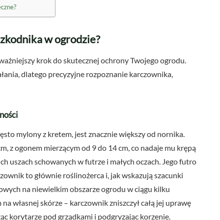
eczne?
szkodnika w ogrodzie?
jważniejszy krok do skutecznej ochrony Twojego ogrodu.
łania, dlatego precyzyjne rozpoznanie karczownika,
ności
często mylony z kretem, jest znacznie większy od nornika.
 cm, z ogonem mierzącym od 9 do 14 cm, co nadaje mu krępą
h uszach schowanych w futrze i małych oczach. Jego futro
ownik to głównie roślinożerca i, jak wskazują szacunki
owych na niewielkim obszarze ogrodu w ciągu kilku
 na własnej skórze – karczownik zniszczył całą jej uprawę
żąc korytarze pod grządkami i podgryzając korzenie.