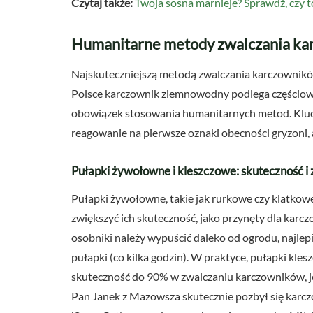
Czytaj także:
Twoja sosna marnieje? Sprawdź, czy to
Humanitarne metody zwalczania kar
Najskuteczniejszą metodą zwalczania karczownikó
Polsce karczownik ziemnowodny podlega częściow
obowiązek stosowania humanitarnych metod. Klucz
reagowanie na pierwsze oznaki obecności gryzoni, a
Pułapki żywołowne i kleszczowe: skuteczność i
Pułapki żywołowne, takie jak rurkowe czy klatkowe
zwiększyć ich skuteczność, jako przynęty dla karc
osobniki należy wypuścić daleko od ogrodu, najlepi
pułapki (co kilka godzin). W praktyce, pułapki kles
skuteczność do 90% w zwalczaniu karczowników, je
Pan Janek z Mazowsza skutecznie pozbył się karc