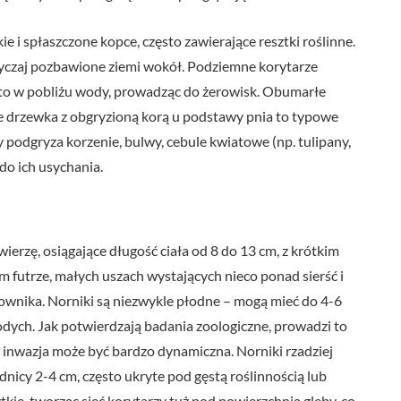
e i spłaszczone kopce, często zawierające resztki roślinne.
wyczaj pozbawione ziemi wokół. Podziemne korytarze
sto w pobliżu wody, prowadząc do żerowisk. Obumarłe
e drzewka z obgryzioną korą u podstawy pnia to typowe
odgryza korzenie, bulwy, cebule kwiatowe (np. tulipany,
 do ich usychania.
wierzę, osiągające długość ciała od 8 do 13 cm, z krótkim
futrze, małych uszach wystających nieco ponad sierść i
zownika. Norniki są niezwykle płodne – mogą mieć do 4-6
dych. Jak potwierdzają badania zoologiczne, prowadzi to
h inwazja może być bardzo dynamiczna. Norniki rzadziej
dnicy 2-4 cm, często ukryte pod gęstą roślinnością lub
tkie, tworząc sieć korytarzy tuż pod powierzchnią gleby, co