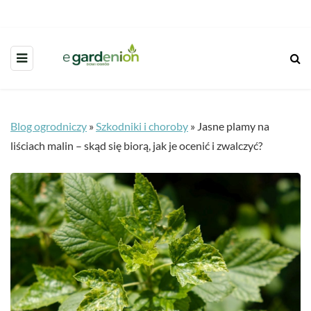
Blog ogrodniczy
»
Szkodniki i choroby
»
Jasne plamy na
liściach malin – skąd się biorą, jak je ocenić i zwalczyć?