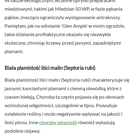
W sadzie ekologicznym, wczesne opryski preparatami
miedziowymi, takimi jak Miedzian 50 WP, w fazie pękania
pąków, znacząco ograniczyły występowanie antraknozy.
Pamiętam, jak na odmianie 'Glen Ample’ w moim ogrodzie,
takie działanie profilaktyczne okazało się niezwykle
skuteczne, chroniąc krzewy przed jasnymi, zapadniętymi
plamami.
Biała plamistość liści malin (Septoria rubi)
Biała plamistość liści malin (Septoria rubi) charakteryzuje się
jasnymi, kanciastymi plamami z ciemną obwódką, które z
czasem bieleją. Choroba ta często pojawia się po okresach
wzmożonej wilgotności, szczególnie w lipcu. Powoduje
osłabienie rośliny i może negatywnie wpływać na jakość i
ilość plonu. Inne
choroby winorośli
również wykazują
podobne objawy.