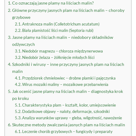
Co oznaczają jasne plamy na liściach malin?
Główne przyczyny jasnych plam na liściach malin – choroby
grzybowe
Antraknoza malin (Colletotrichum acutatum)
Biała plamistość liści malin (Septoria rubi)
Jasne plamy na liściach malin – niedobory składników
odżywczych
Niedobór magnezu – chloroza międzynerwowa
Niedobór żelaza – żółknięcie młodych liści
Szkodniki i wirusy – inne przyczyny jasnych plam na liściach
malin
Przędziorek chmielowiec – drobne plamki i pajęczynka
Wirus mozaiki maliny – mozaikowe przebarwienia
Jak ocenić jasne plamy na liściach malin – diagnostyka krok
po kroku
Charakterystyka plam – kształt, kolor, umiejscowienie
Dodatkowe objawy – naloty, deformacje, szkodniki
Analiza warunków uprawy – gleba, wilgotność, nawożenie
Skuteczne metody zwalczania jasnych plam na liściach malin
Leczenie chorób grzybowych – fungicydy i preparaty