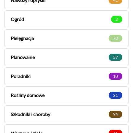
Nawozy i opryski
41
Ogród
2
Pielęgnacja
78
Planowanie
37
Poradniki
10
Rośliny domowe
21
Szkodniki i choroby
94