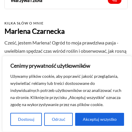
Warzywa i zioła
46
KILKA SŁÓW O MNIE
Marlena Czarnecka
Cześć, jestem Marlena! Ogród to moja prawdziwa pasja -
uwielbiam spędzać czas wśród roślin i obserwować, jak rosną
i kwitną. Mam niezwykłe zdolności w uprawie kwiatów,
Cenimy prywatność użytkowników
warzyw i ziół - po prostu nie mogę się oprzeć sadzeniu
nowych roślin za każdym razem, gdy mam okazję.
Używamy plików cookie, aby poprawić jakość przeglądania,
wyświetlać reklamy lub treści dostosowane do
Ogrodnictwo to dla mnie nie tylko hobby, ale także sposób na
indywidualnych potrzeb użytkowników oraz analizować ruch
życie - nic nie może się równać z satysfakcją, jaką daje uprawa
na stronie. Kliknięcie przycisku „Akceptuj wszystkie” oznacza
własnych roślin. Pytania i współpraca na
zgodę na wykorzystywanie przez nas plików cookie.
kontakt@egardenion.pl
Dostosuj
Odrzuć
Akceptuj wszystko