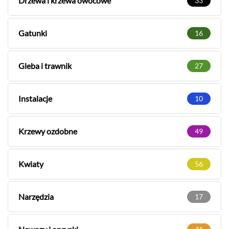
Drzewa i krzewa owocowe
33
Gatunki
16
Gleba i trawnik
27
Instalacje
10
Krzewy ozdobne
49
Kwiaty
56
Narzędzia
17