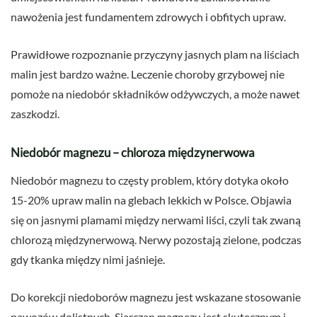
nawożenia jest fundamentem zdrowych i obfitych upraw.
Prawidłowe rozpoznanie przyczyny jasnych plam na liściach
malin jest bardzo ważne. Leczenie choroby grzybowej nie
pomoże na niedobór składników odżywczych, a może nawet
zaszkodzi.
Niedobór magnezu – chloroza międzynerwowa
Niedobór magnezu to częsty problem, który dotyka około
15-20% upraw malin na glebach lekkich w Polsce. Objawia
się on jasnymi plamami między nerwami liści, czyli tak zwaną
chlorozą międzynerwową. Nerwy pozostają zielone, podczas
gdy tkanka między nimi jaśnieje.
Do korekcji niedoborów magnezu jest wskazane stosowanie
nawozów dolistnych. Siarczan magnezu jest skutecznym i