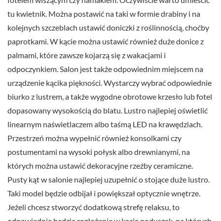
tu kwietnik. Można postawić na taki w formie drabiny i na
kolejnych szczeblach ustawić doniczki z roślinnością, choćby
paprotkami. W kącie można ustawić również duże donice z
palmami, które zawsze kojarzą się z wakacjami i
odpoczynkiem. Salon jest także odpowiednim miejscem na
urządzenie kącika piękności. Wystarczy wybrać odpowiednie
biurko z lustrem, a także wygodne obrotowe krzesło lub fotel
dopasowany wysokością do blatu. Lustro najlepiej oświetlić
linearnym naświetlaczem albo taśmą LED na krawędziach.
Przestrzeń można wypełnić również konsolkami czy
postumentami na wysoki połysk albo drewnianymi, na
których można ustawić dekoracyjne rzeźby ceramiczne.
Pusty kąt w salonie najlepiej uzupełnić o stojące duże lustro.
Taki model będzie odbijał i powiększał optycznie wnętrze.
Jeżeli chcesz stworzyć dodatkową strefę relaksu, to
odpowiednie będzie rozłożenie w kącie poduszek, na których