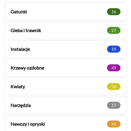
Gatunki
16
Gleba i trawnik
27
Instalacje
10
Krzewy ozdobne
49
Kwiaty
56
Narzędzia
17
Nawozy i opryski
41