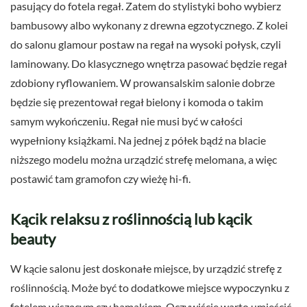
pasujący do fotela regał. Zatem do stylistyki boho wybierz
bambusowy albo wykonany z drewna egzotycznego. Z kolei
do salonu glamour postaw na regał na wysoki połysk, czyli
laminowany. Do klasycznego wnętrza pasować będzie regał
zdobiony ryflowaniem. W prowansalskim salonie dobrze
będzie się prezentował regał bielony i komoda o takim
samym wykończeniu. Regał nie musi być w całości
wypełniony książkami. Na jednej z półek bądź na blacie
niższego modelu można urządzić strefę melomana, a więc
postawić tam gramofon czy wieżę hi-fi.
Kącik relaksu z roślinnością lub kącik
beauty
W kącie salonu jest doskonałe miejsce, by urządzić strefę z
roślinnością. Może być to dodatkowe miejsce wypoczynku z
fotelem wiszącym czy hamakiem. Oczywiście warto umieścić