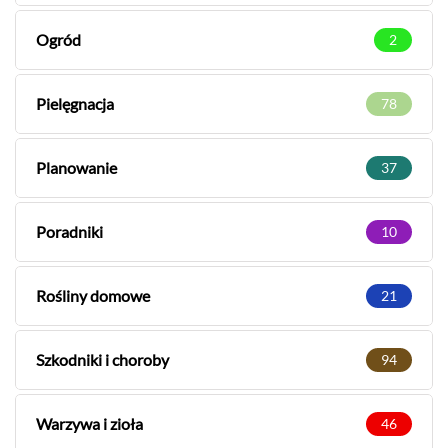
Ogród
2
Pielęgnacja
78
Planowanie
37
Poradniki
10
Rośliny domowe
21
Szkodniki i choroby
94
Warzywa i zioła
46