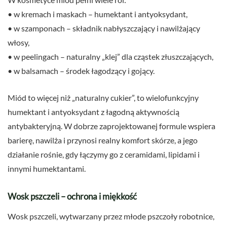
• w kremach i maskach – humektant i antyoksydant,
• w szamponach – składnik nabłyszczający i nawilżający
włosy,
• w peelingach – naturalny „klej” dla cząstek złuszczających,
• w balsamach – środek łagodzący i gojący.
Miód to więcej niż „naturalny cukier”, to wielofunkcyjny
humektant i antyoksydant z łagodną aktywnością
antybakteryjną. W dobrze zaprojektowanej formule wspiera
barierę, nawilża i przynosi realny komfort skórze, a jego
działanie rośnie, gdy łączymy go z ceramidami, lipidami i
innymi humektantami.
Wosk pszczeli – ochrona i miękkość
Wosk pszczeli, wytwarzany przez młode pszczoły robotnice,