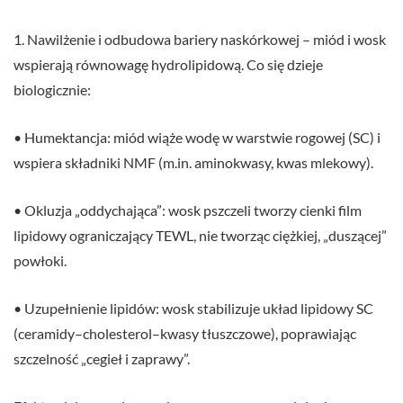
1. Nawilżenie i odbudowa bariery naskórkowej – miód i wosk
wspierają równowagę hydrolipidową. Co się dzieje
biologicznie:
• Humektancja: miód wiąże wodę w warstwie rogowej (SC) i
wspiera składniki NMF (m.in. aminokwasy, kwas mlekowy).
• Okluzja „oddychająca”: wosk pszczeli tworzy cienki film
lipidowy ograniczający TEWL, nie tworząc ciężkiej, „duszącej”
powłoki.
• Uzupełnienie lipidów: wosk stabilizuje układ lipidowy SC
(ceramidy–cholesterol–kwasy tłuszczowe), poprawiając
szczelność „cegieł i zaprawy”.