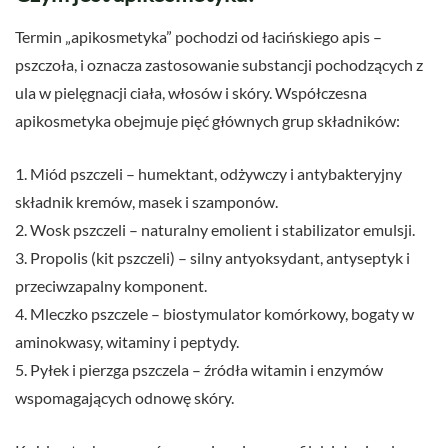
Termin „apikosmetyka” pochodzi od łacińskiego apis –
pszczoła, i oznacza zastosowanie substancji pochodzących z
ula w pielęgnacji ciała, włosów i skóry. Współczesna
apikosmetyka obejmuje pięć głównych grup składników:
1. Miód pszczeli – humektant, odżywczy i antybakteryjny
składnik kremów, masek i szamponów.
2. Wosk pszczeli – naturalny emolient i stabilizator emulsji.
3. Propolis (kit pszczeli) – silny antyoksydant, antyseptyk i
przeciwzapalny komponent.
4. Mleczko pszczele – biostymulator komórkowy, bogaty w
aminokwasy, witaminy i peptydy.
5. Pyłek i pierzga pszczela – źródła witamin i enzymów
wspomagających odnowę skóry.