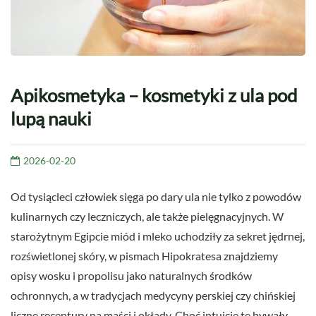
Apikosmetyka – kosmetyki z ula pod
lupą nauki
2026-02-20
Od tysiącleci człowiek sięga po dary ula nie tylko z powodów
kulinarnych czy leczniczych, ale także pielęgnacyjnych. W
starożytnym Egipcie miód i mleko uchodziły za sekret jędrnej,
rozświetlonej skóry, w pismach Hipokratesa znajdziemy
opisy wosku i propolisu jako naturalnych środków
ochronnych, a w tradycjach medycyny perskiej czy chińskiej
liczne receptury na maści i okłady. Choć intuicje te bywały