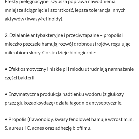
Efekty pielęgnacyjne: szybsza poprawa nawodnienia,
mniejsze ściągnięcie i szorstkość, lepsza tolerancja innych
aktywów (kwasy/retinoidy).
2. Działanie antybakteryjne i przeciwzapalne – propolis i
mleczko pszczele hamują rozwój drobnoustrojów, regulując
mikrobiom skóry. Co się dzieje biologicznie:
• Efekt osmotyczny i niskie pH miodu utrudniają namnażanie
części bakterii.
• Enzymatyczna produkcja nadtlenku wodoru (z glukozy
przez glukozaoksydazę) działa łagodnie antyseptycznie.
• Propolis (flawonoidy, kwasy fenolowe) hamuje wzrost m.in.
S. aureus i C. acnes oraz adhezję biofilmu.