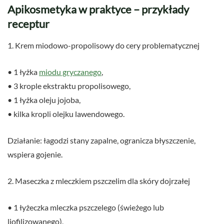
Apikosmetyka w praktyce – przykłady
receptur
1. Krem miodowo-propolisowy do cery problematycznej
• 1 łyżka
miodu gryczanego
,
• 3 krople ekstraktu propolisowego,
• 1 łyżka oleju jojoba,
• kilka kropli olejku lawendowego.
Działanie: łagodzi stany zapalne, ogranicza błyszczenie,
wspiera gojenie.
2. Maseczka z mleczkiem pszczelim dla skóry dojrzałej
• 1 łyżeczka mleczka pszczelego (świeżego lub
liofilizowanego),