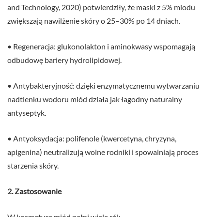
and Technology, 2020) potwierdziły, że maski z 5% miodu
zwiększają nawilżenie skóry o 25–30% po 14 dniach.
• Regeneracja: glukonolakton i aminokwasy wspomagają
odbudowę bariery hydrolipidowej.
• Antybakteryjność: dzięki enzymatycznemu wytwarzaniu
nadtlenku wodoru miód działa jak łagodny naturalny
antyseptyk.
• Antyoksydacja: polifenole (kwercetyna, chryzyna,
apigenina) neutralizują wolne rodniki i spowalniają proces
starzenia skóry.
2. Zastosowanie
W kosmetyce miód pełni wiele ról: