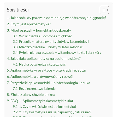
Spis treści
Jak produkty pszczele odmieniają współczesną pielęgnację?
Czym jest apikosmetyka?
Miód pszczeli – humektant doskonały
Wosk pszczeli – ochrona i miękkość
Propolis – naturalny antybiotyk w kosmetologii
Mleczko pszczele – biostymulator młodości
Pyłek i pierzga pszczela – witaminowy koktajl dla skóry
Jak działa apikosmetyka na poziomie skóry?
Nauka potwierdza skuteczność
Apikosmetyka w praktyce – przykłady receptur
Apikosmetyka a zrównoważony rozwój
Przyszłość apikosmetyki – biotechnologia i nauka
Bezpieczeństwo i alergie
Złoto z ula w służbie piękna
FAQ — Apikosmetyka (kosmetyki z ula)
1. Czym właściwie jest apikosmetyka?
2. Czy kosmetyki z ula są naprawdę „naturalne”?