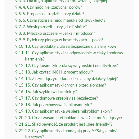
3. Dla kogo apikosmetyka sprawdzi się najlepiej?
4. Czy miód nie „zapycha” porów?
5. Propolis na trądzik — czy działa?
6. Czym różni się miód manuka od „zwykłego”?
7. Wosk pszczeli — czy „dusi” skórę?
8. Mleczko pszczele — „eliksir młodości”?
9. Pyłek czy pierzga w kosmetykach — po co?
10. Czy produkty z ula są bezpieczne dla alergików?
11. Czy apikosmetyki są odpowiednie w ciąży i podczas
karmienia?
12. Czy kosmetyki z ula są wegańskie i cruelty-free?
13. Jak czytać INCI i „procent miodu”?
14. Z czym łączyć składniki z ula, aby działały lepiej?
15. Czy apikosmetyki chronią przed słońcem?
16. Jak szybko widać efekty?
17. Czy domowe przepisy są bezpieczne?
18. Jak przechowywać apikosmetyki?
19. Czy apikosmetyka wspiera mikrobiom skóry?
20. Co z kwasami, retinoidami i wit. C — można łączyć?
21. Skąd pewność, że produkt jest „bee-friendly”?
22. Czy apikosmetyki pomagają przy AZS/egzemie/
łuszczycy?