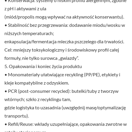
• Konserwacja: systemy o niskim profilu alergennym, zgodne
z pH i aktywami z ula
(miód/propolis mogą wpływać na aktywność konserwantu).
• Stabilność bez przegrzewania: dodawanie miodu/wosku w
niższych temperaturach;
enkapsulacja/fermentacja mleczka pszczelego dla trwałości.
Cel: mniejszy toksykologiczny i środowiskowy profil całej
formuły, nie tylko surowca „gwiazdy”.
5. Opakowania i koniec życia produktu
• Monomateriały ułatwiające recykling (PP/PE), etykiety i
kleje kompatybilne z odzyskiem.
• PCR (post-consumer recycled): butelki/tuby z tworzyw
wtórnych; szkło z recyklingu tam,
gdzie logistyka to uzasadnia (uwzględnij masę/optymalizację
transportu).
• Refill/Reuse: wkłady uzupełniające, opakowania zwrotne w