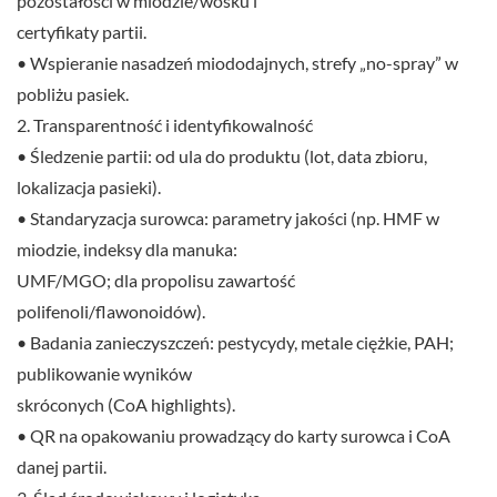
pozostałości w miodzie/wosku i
certyfikaty partii.
• Wspieranie nasadzeń miododajnych, strefy „no-spray” w
pobliżu pasiek.
2. Transparentność i identyfikowalność
• Śledzenie partii: od ula do produktu (lot, data zbioru,
lokalizacja pasieki).
• Standaryzacja surowca: parametry jakości (np. HMF w
miodzie, indeksy dla manuka:
UMF/MGO; dla propolisu zawartość
polifenoli/flawonoidów).
• Badania zanieczyszczeń: pestycydy, metale ciężkie, PAH;
publikowanie wyników
skróconych (CoA highlights).
• QR na opakowaniu prowadzący do karty surowca i CoA
danej partii.