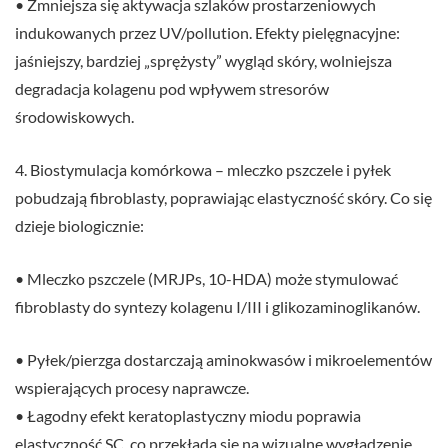
• Zmniejsza się aktywacja szlaków prostarzeniowych
indukowanych przez UV/pollution. Efekty pielęgnacyjne:
jaśniejszy, bardziej „sprężysty” wygląd skóry, wolniejsza
degradacja kolagenu pod wpływem stresorów
środowiskowych.
4. Biostymulacja komórkowa – mleczko pszczele i pyłek
pobudzają fibroblasty, poprawiając elastyczność skóry. Co się
dzieje biologicznie:
• Mleczko pszczele (MRJPs, 10-HDA) może stymulować
fibroblasty do syntezy kolagenu I/III i glikozaminoglikanów.
• Pyłek/pierzga dostarczają aminokwasów i mikroelementów
wspierających procesy naprawcze.
• Łagodny efekt keratoplastyczny miodu poprawia
elastyczność SC, co przekłada się na wizualne wygładzenie.