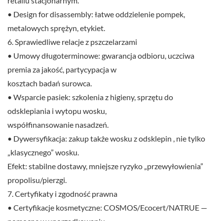
retailu stacjonarnym.
• Design for disassembly: łatwe oddzielenie pompek,
metalowych sprężyn, etykiet.
6. Sprawiedliwe relacje z pszczelarzami
• Umowy długoterminowe: gwarancja odbioru, uczciwa
premia za jakość, partycypacja w
kosztach badań surowca.
• Wsparcie pasiek: szkolenia z higieny, sprzętu do
odsklepiania i wytopu wosku,
współfinansowanie nasadzeń.
• Dywersyfikacja: zakup także wosku z odsklepin , nie tylko
„klasycznego” wosku.
Efekt: stabilne dostawy, mniejsze ryzyko „przewyłowienia”
propolisu/pierzgi.
7. Certyfikaty i zgodność prawna
• Certyfikacje kosmetyczne: COSMOS/Ecocert/NATRUE —