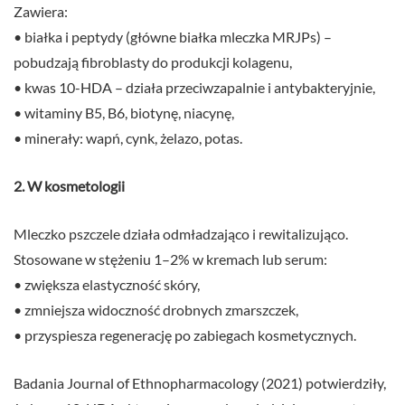
Zawiera:
• białka i peptydy (główne białka mleczka MRJPs) –
pobudzają fibroblasty do produkcji kolagenu,
• kwas 10-HDA – działa przeciwzapalnie i antybakteryjnie,
• witaminy B5, B6, biotynę, niacynę,
• minerały: wapń, cynk, żelazo, potas.
2. W kosmetologii
Mleczko pszczele działa odmładzająco i rewitalizująco.
Stosowane w stężeniu 1–2% w kremach lub serum:
• zwiększa elastyczność skóry,
• zmniejsza widoczność drobnych zmarszczek,
• przyspiesza regenerację po zabiegach kosmetycznych.
Badania Journal of Ethnopharmacology (2021) potwierdziły,