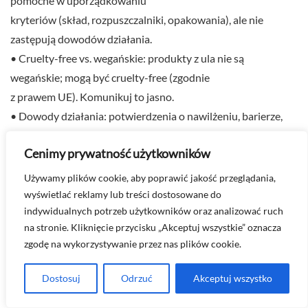
pomocne w uporządkowaniu
kryteriów (skład, rozpuszczalniki, opakowania), ale nie
zastępują dowodów działania.
• Cruelty-free vs. wegańskie: produkty z ula nie są
wegańskie; mogą być cruelty-free (zgodnie
z prawem UE). Komunikuj to jasno.
• Dowody działania: potwierdzenia o nawilżeniu, barierze,
łagodzeniu wspieraj badaniami
Cenimy prywatność użytkowników
aparaturowymi (TEWL, korneometria, profilometria) i
testami użytkowymi.
Używamy plików cookie, aby poprawić jakość przeglądania,
8. Minimalizacja odpadów i upcykling
wyświetlać reklamy lub treści dostosowane do
indywidualnych potrzeb użytkowników oraz analizować ruch
• Wosk z odsklepin: wysokiej jakości frakcja do
na stronie. Kliknięcie przycisku „Akceptuj wszystkie” oznacza
balsamów/pomadek.
zgodę na wykorzystywanie przez nas plików cookie.
• Wytłoki po ekstrakcji propolisu: możliwe zastosowanie w
świecach/produktach
Dostosuj
Odrzuć
Akceptuj wszystko
niekosmetycznych (po ocenie bezpieczeństwa).