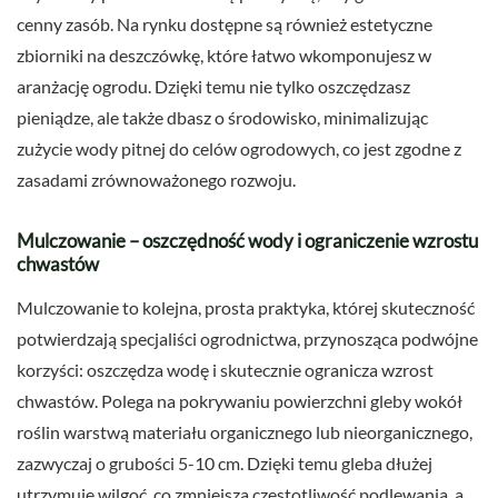
cenny zasób. Na rynku dostępne są również estetyczne
zbiorniki na deszczówkę, które łatwo wkomponujesz w
aranżację ogrodu. Dzięki temu nie tylko oszczędzasz
pieniądze, ale także dbasz o środowisko, minimalizując
zużycie wody pitnej do celów ogrodowych, co jest zgodne z
zasadami zrównoważonego rozwoju.
Mulczowanie – oszczędność wody i ograniczenie wzrostu
chwastów
Mulczowanie to kolejna, prosta praktyka, której skuteczność
potwierdzają specjaliści ogrodnictwa, przynosząca podwójne
korzyści: oszczędza wodę i skutecznie ogranicza wzrost
chwastów. Polega na pokrywaniu powierzchni gleby wokół
roślin warstwą materiału organicznego lub nieorganicznego,
zazwyczaj o grubości 5-10 cm. Dzięki temu gleba dłużej
utrzymuje wilgoć, co zmniejsza częstotliwość podlewania, a