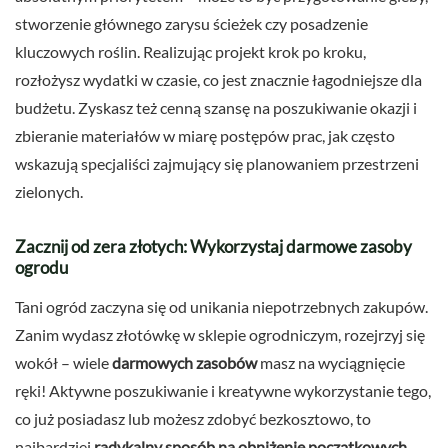
stworzenie głównego zarysu ścieżek czy posadzenie
kluczowych roślin. Realizując projekt krok po kroku,
rozłożysz wydatki w czasie, co jest znacznie łagodniejsze dla
budżetu. Zyskasz też cenną szansę na poszukiwanie okazji i
zbieranie materiałów w miarę postępów prac, jak często
wskazują specjaliści zajmujący się planowaniem przestrzeni
zielonych.
Zacznij od zera złotych: Wykorzystaj darmowe zasoby
ogrodu
Tani ogród zaczyna się od unikania niepotrzebnych zakupów.
Zanim wydasz złotówkę w sklepie ogrodniczym, rozejrzyj się
wokół – wiele
darmowych zasobów
masz na wyciągnięcie
ręki! Aktywne poszukiwanie i kreatywne wykorzystanie tego,
co już posiadasz lub możesz zdobyć bezkosztowo, to
najbardziej
radykalny sposób na obniżenie początkowych