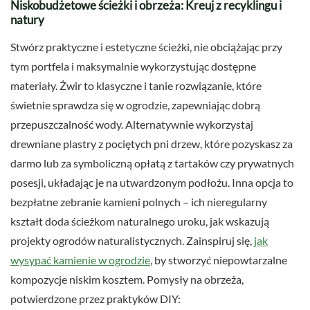
Niskobudżetowe ścieżki i obrzeża: Kreuj z recyklingu i
natury
Stwórz praktyczne i estetyczne ścieżki, nie obciążając przy
tym portfela i maksymalnie wykorzystując dostępne
materiały. Żwir to klasyczne i tanie rozwiązanie, które
świetnie sprawdza się w ogrodzie, zapewniając dobrą
przepuszczalność wody. Alternatywnie wykorzystaj
drewniane plastry z pociętych pni drzew, które pozyskasz za
darmo lub za symboliczną opłatą z tartaków czy prywatnych
posesji, układając je na utwardzonym podłożu. Inna opcja to
bezpłatne zebranie kamieni polnych – ich nieregularny
kształt doda ścieżkom naturalnego uroku, jak wskazują
projekty ogrodów naturalistycznych. Zainspiruj się,
jak
wysypać kamienie w ogrodzie
, by stworzyć niepowtarzalne
kompozycje niskim kosztem. Pomysły na obrzeża,
potwierdzone przez praktyków DIY: