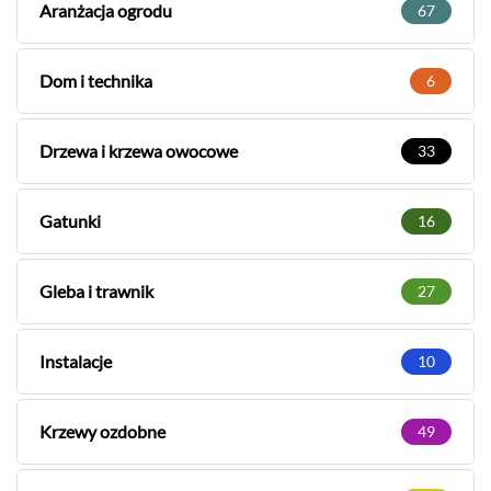
Aranżacja ogrodu
67
Dom i technika
6
Drzewa i krzewa owocowe
33
Gatunki
16
Gleba i trawnik
27
Instalacje
10
Krzewy ozdobne
49