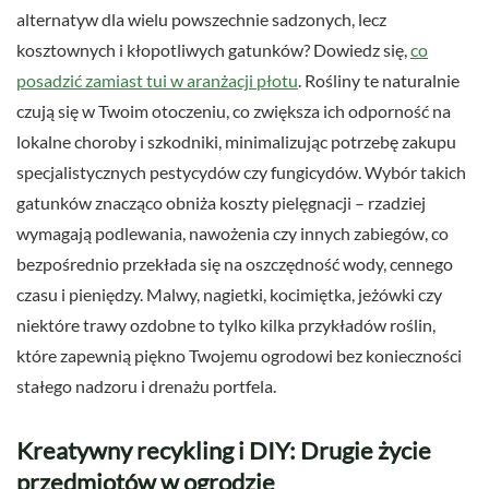
alternatyw dla wielu powszechnie sadzonych, lecz
kosztownych i kłopotliwych gatunków? Dowiedz się,
co
posadzić zamiast tui w aranżacji płotu
. Rośliny te naturalnie
czują się w Twoim otoczeniu, co zwiększa ich odporność na
lokalne choroby i szkodniki, minimalizując potrzebę zakupu
specjalistycznych pestycydów czy fungicydów. Wybór takich
gatunków znacząco obniża koszty pielęgnacji – rzadziej
wymagają podlewania, nawożenia czy innych zabiegów, co
bezpośrednio przekłada się na oszczędność wody, cennego
czasu i pieniędzy. Malwy, nagietki, kocimiętka, jeżówki czy
niektóre trawy ozdobne to tylko kilka przykładów roślin,
które zapewnią piękno Twojemu ogrodowi bez konieczności
stałego nadzoru i drenażu portfela.
Kreatywny recykling i DIY: Drugie życie
przedmiotów w ogrodzie