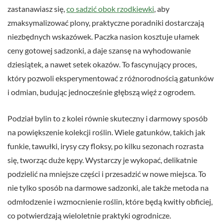
zastanawiasz się,
co sadzić obok rzodkiewki
, aby
zmaksymalizować plony, praktyczne poradniki dostarczają
niezbędnych wskazówek. Paczka nasion kosztuje ułamek
ceny gotowej sadzonki, a daje szansę na wyhodowanie
dziesiątek, a nawet setek okazów. To fascynujący proces,
który pozwoli eksperymentować z różnorodnością gatunków
i odmian, budując jednocześnie głębszą więź z ogrodem.
Podział bylin to z kolei równie skuteczny i darmowy sposób
na powiększenie kolekcji roślin. Wiele gatunków, takich jak
funkie, tawułki, irysy czy floksy, po kilku sezonach rozrasta
się, tworząc duże kępy. Wystarczy je wykopać, delikatnie
podzielić na mniejsze części i przesadzić w nowe miejsca. To
nie tylko sposób na darmowe sadzonki, ale także metoda na
odmłodzenie i wzmocnienie roślin, które będą kwitły obficiej,
co potwierdzają wieloletnie praktyki ogrodnicze.