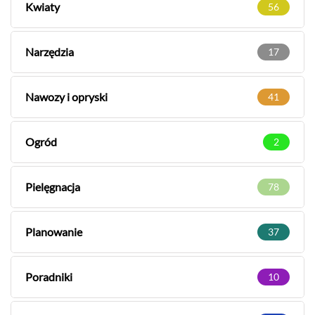
Kwiaty
56
Narzędzia
17
Nawozy i opryski
41
Ogród
2
Pielęgnacja
78
Planowanie
37
Poradniki
10