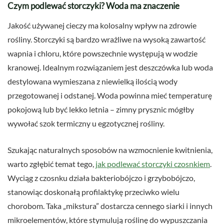
Czym podlewać storczyki? Woda ma znaczenie
Jakość używanej cieczy ma kolosalny wpływ na zdrowie
rośliny. Storczyki są bardzo wrażliwe na wysoką zawartość
wapnia i chloru, które powszechnie występują w wodzie
kranowej. Idealnym rozwiązaniem jest deszczówka lub woda
destylowana wymieszana z niewielką ilością wody
przegotowanej i odstanej. Woda powinna mieć temperaturę
pokojową lub być lekko letnia – zimny prysznic mógłby
wywołać szok termiczny u egzotycznej rośliny.
Szukając naturalnych sposobów na wzmocnienie kwitnienia,
warto zgłębić temat tego,
jak podlewać storczyki czosnkiem
.
Wyciąg z czosnku działa bakteriobójczo i grzybobójczo,
stanowiąc doskonałą profilaktykę przeciwko wielu
chorobom. Taka „mikstura” dostarcza cennego siarki i innych
mikroelementów, które stymulują roślinę do wypuszczania