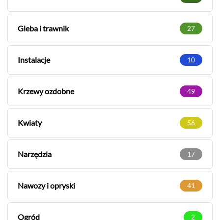
Gleba i trawnik
27
Instalacje
10
Krzewy ozdobne
49
Kwiaty
56
Narzędzia
17
Nawozy i opryski
41
Ogród
2