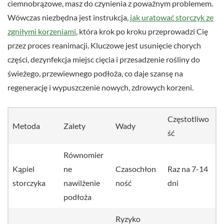
ciemnobrązowe, masz do czynienia z poważnym problemem.
Wówczas niezbędna jest instrukcja,
jak uratować storczyk ze
zgniłymi korzeniami
, która krok po kroku przeprowadzi Cię
przez proces reanimacji. Kluczowe jest usunięcie chorych
części, dezynfekcja miejsc cięcia i przesadzenie rośliny do
świeżego, przewiewnego podłoża, co daje szansę na
regenerację i wypuszczenie nowych, zdrowych korzeni.
Częstotliwo
Metoda
Zalety
Wady
ść
Równomier
Kąpiel
ne
Czasochłon
Raz na 7-14
storczyka
nawilżenie
ność
dni
podłoża
Ryzyko