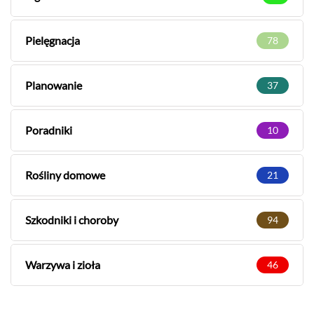
Pielęgnacja
78
Planowanie
37
Poradniki
10
Rośliny domowe
21
Szkodniki i choroby
94
Warzywa i zioła
46