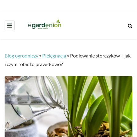
Blog ogrodniczy
»
Pielęgnacja
»
Podlewanie storczyków – jak
i czym robić to prawidłowo?