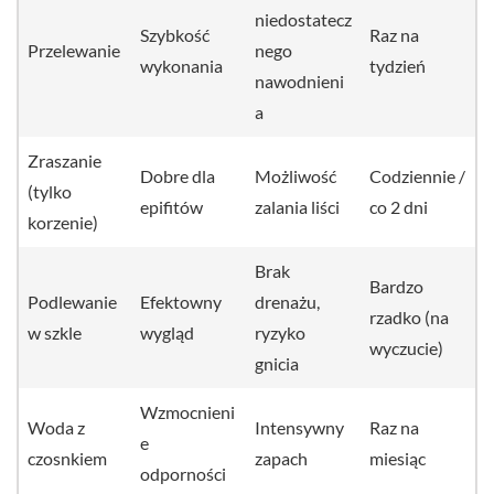
niedostatecz
Szybkość
Raz na
Przelewanie
nego
wykonania
tydzień
nawodnieni
a
Zraszanie
Dobre dla
Możliwość
Codziennie /
(tylko
epifitów
zalania liści
co 2 dni
korzenie)
Brak
Bardzo
Podlewanie
Efektowny
drenażu,
rzadko (na
w szkle
wygląd
ryzyko
wyczucie)
gnicia
Wzmocnieni
Woda z
Intensywny
Raz na
e
czosnkiem
zapach
miesiąc
odporności