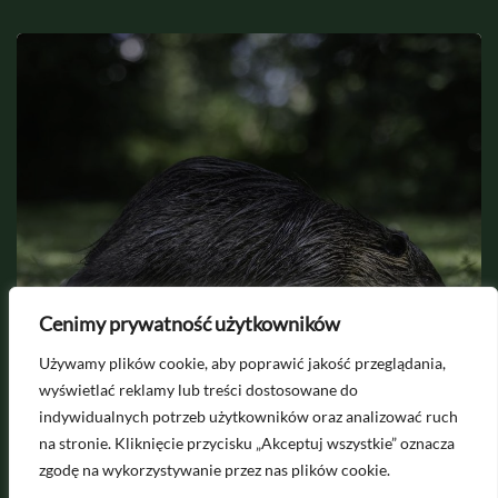
2026-08-06
Cenimy prywatność użytkowników
Jak odstraszyć bobry z działki i
Używamy plików cookie, aby poprawić jakość przeglądania,
zabezpieczyć drzewa?
wyświetlać reklamy lub treści dostosowane do
indywidualnych potrzeb użytkowników oraz analizować ruch
na stronie. Kliknięcie przycisku „Akceptuj wszystkie” oznacza
zgodę na wykorzystywanie przez nas plików cookie.
Pytania i współpraca na