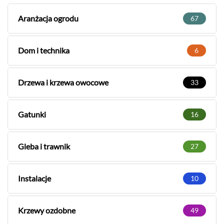
Aranżacja ogrodu
67
Dom i technika
6
Drzewa i krzewa owocowe
33
Gatunki
16
Gleba i trawnik
27
Instalacje
10
Krzewy ozdobne
49