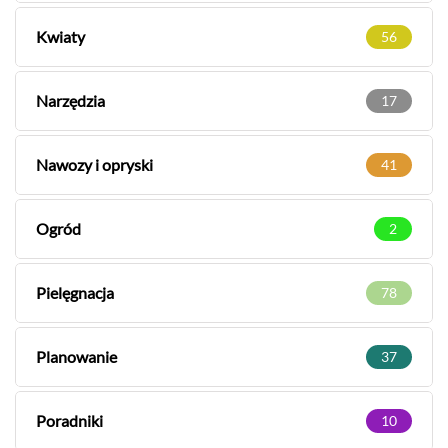
Kwiaty
56
Narzędzia
17
Nawozy i opryski
41
Ogród
2
Pielęgnacja
78
Planowanie
37
Poradniki
10