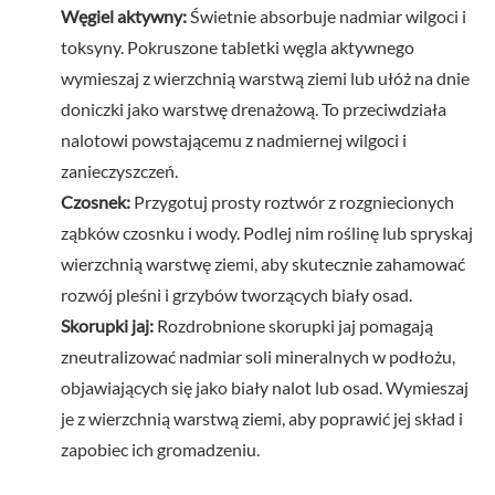
Węgiel aktywny:
Świetnie absorbuje nadmiar wilgoci i
toksyny. Pokruszone tabletki węgla aktywnego
wymieszaj z wierzchnią warstwą ziemi lub ułóż na dnie
doniczki jako warstwę drenażową. To przeciwdziała
nalotowi powstającemu z nadmiernej wilgoci i
zanieczyszczeń.
Czosnek:
Przygotuj prosty roztwór z rozgniecionych
ząbków czosnku i wody. Podlej nim roślinę lub spryskaj
wierzchnią warstwę ziemi, aby skutecznie zahamować
rozwój pleśni i grzybów tworzących biały osad.
Skorupki jaj:
Rozdrobnione skorupki jaj pomagają
zneutralizować nadmiar soli mineralnych w podłożu,
objawiających się jako biały nalot lub osad. Wymieszaj
je z wierzchnią warstwą ziemi, aby poprawić jej skład i
zapobiec ich gromadzeniu.