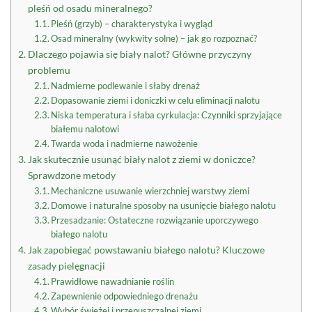
pleśń od osadu mineralnego?
Pleśń (grzyb) – charakterystyka i wygląd
Osad mineralny (wykwity solne) – jak go rozpoznać?
Dlaczego pojawia się biały nalot? Główne przyczyny
problemu
Nadmierne podlewanie i słaby drenaż
Dopasowanie ziemi i doniczki w celu eliminacji nalotu
Niska temperatura i słaba cyrkulacja: Czynniki sprzyjające
białemu nalotowi
Twarda woda i nadmierne nawożenie
Jak skutecznie usunąć biały nalot z ziemi w doniczce?
Sprawdzone metody
Mechaniczne usuwanie wierzchniej warstwy ziemi
Domowe i naturalne sposoby na usunięcie białego nalotu
Przesadzanie: Ostateczne rozwiązanie uporczywego
białego nalotu
Jak zapobiegać powstawaniu białego nalotu? Kluczowe
zasady pielęgnacji
Prawidłowe nawadnianie roślin
Zapewnienie odpowiedniego drenażu
Wybór świeżej i przepuszczalnej ziemi