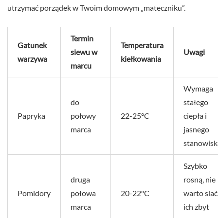
utrzymać porządek w Twoim domowym „mateczniku”.
Termin
Gatunek
Temperatura
siewu w
Uwagi
warzywa
kiełkowania
marcu
Wymaga
do
stałego
Papryka
połowy
22-25°C
ciepła i
marca
jasnego
stanowisk
Szybko
druga
rosną, nie
Pomidory
połowa
20-22°C
warto siać
marca
ich zbyt