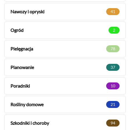
Nawozy i opryski
41
Ogród
2
Pielęgnacja
78
Planowanie
37
Poradniki
10
Rośliny domowe
21
Szkodniki i choroby
94