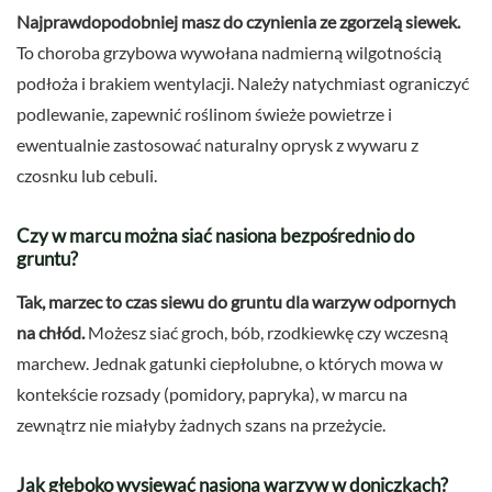
Najprawdopodobniej masz do czynienia ze zgorzelą siewek.
To choroba grzybowa wywołana nadmierną wilgotnością
podłoża i brakiem wentylacji. Należy natychmiast ograniczyć
podlewanie, zapewnić roślinom świeże powietrze i
ewentualnie zastosować naturalny oprysk z wywaru z
czosnku lub cebuli.
Czy w marcu można siać nasiona bezpośrednio do
gruntu?
Tak, marzec to czas siewu do gruntu dla warzyw odpornych
na chłód.
Możesz siać groch, bób, rzodkiewkę czy wczesną
marchew. Jednak gatunki ciepłolubne, o których mowa w
kontekście rozsady (pomidory, papryka), w marcu na
zewnątrz nie miałyby żadnych szans na przeżycie.
Jak głęboko wysiewać nasiona warzyw w doniczkach?