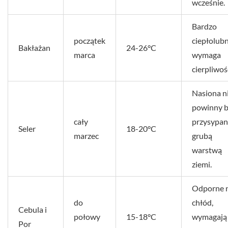
wcześnie.
Bardzo
początek
ciepłolubn
Bakłażan
24-26°C
marca
wymaga
cierpliwoś
Nasiona n
powinny 
cały
przysypa
Seler
18-20°C
marzec
grubą
warstwą
ziemi.
Odporne 
do
chłód,
Cebula i
połowy
15-18°C
wymagają
Por