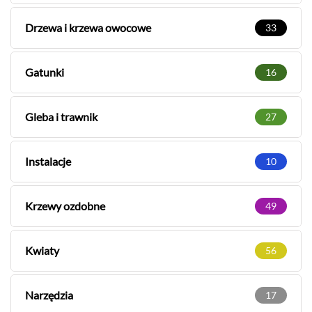
Drzewa i krzewa owocowe
33
Gatunki
16
Gleba i trawnik
27
Instalacje
10
Krzewy ozdobne
49
Kwiaty
56
Narzędzia
17