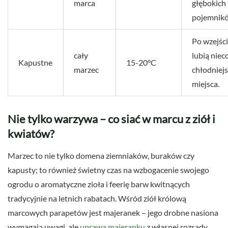
marca
głębokich
pojemnik
Po wzejśc
cały
lubią niec
Kapustne
15-20°C
marzec
chłodniej
miejsca.
Nie tylko warzywa – co siać w marcu z ziół i
kwiatów?
Marzec to nie tylko domena ziemniaków, buraków czy
kapusty; to również świetny czas na wzbogacenie swojego
ogrodu o aromatyczne zioła i feerię barw kwitnących
tradycyjnie na letnich rabatach. Wśród ziół królową
marcowych parapetów jest majeranek – jego drobne nasiona
wymagają uwagi, ale
uprawa majeranku
z własnej rozsady