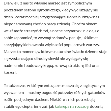
Dla wielu z nas to właśnie marzec jest symbolicznym
początkiem sezonu ogrodniczego, kiedy wydłużający się
dzień i coraz mocniej przygrzewające słońce budzą w nas
niepohamowaną chęć do pracy z ziemią. Choć za oknem
wciąż może straszyć chłód, a nocne przymrozki nie dają o
sobie zapomnieć, to wewnątrz domów panuje już klimat
sprzyjający kiełkowaniu większości popularnych warzyw.
Marzec to moment, w którym naturalne światło dzienne staje
się wystarczająco silne, by siewki nie wyciągały się
nadmiernie i budowały krępą, zdrową strukturę liści oraz
korzeni.
To także czas, w którym entuzjazm miesza się z logistycznym
wyzwaniem – musimy pogodzić potrzeby różnych gatunków
roślin pod jednym dachem. Niektóre z nich potrzebują
stabilnego ciepła, inne zaś, jak
kalarepa na rozsadę
, docenią