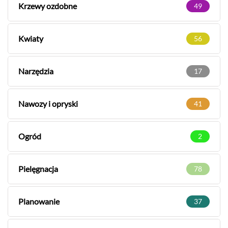
Krzewy ozdobne
49
Kwiaty
56
Narzędzia
17
Nawozy i opryski
41
Ogród
2
Pielęgnacja
78
Planowanie
37