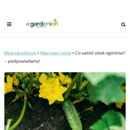
Blog ogrodniczy
»
Warzywa i zioła
»
Co sadzić obok ogórków?
– podpowiadamy!