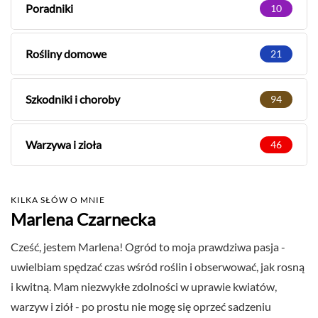
Poradniki
10
Rośliny domowe
21
Szkodniki i choroby
94
Warzywa i zioła
46
KILKA SŁÓW O MNIE
Marlena Czarnecka
Cześć, jestem Marlena! Ogród to moja prawdziwa pasja -
uwielbiam spędzać czas wśród roślin i obserwować, jak rosną
i kwitną. Mam niezwykłe zdolności w uprawie kwiatów,
warzyw i ziół - po prostu nie mogę się oprzeć sadzeniu