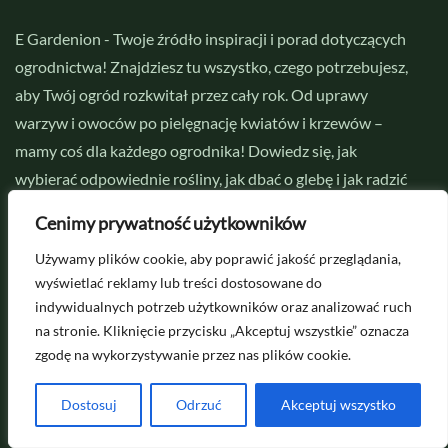
E Gardenion - Twoje źródło inspiracji i porad dotyczących
ogrodnictwa! Znajdziesz tu wszystko, czego potrzebujesz,
aby Twój ogród rozkwitał przez cały rok. Od uprawy
warzyw i owoców po pielęgnację kwiatów i krzewów –
mamy coś dla każdego ogrodnika! Dowiedz się, jak
wybierać odpowiednie rośliny, jak dbać o glebę i jak radzić
sobie ze szkodnikami!
Cenimy prywatność użytkowników
Używamy plików cookie, aby poprawić jakość przeglądania,
wyświetlać reklamy lub treści dostosowane do
Najciekawsze
indywidualnych potrzeb użytkowników oraz analizować ruch
na stronie. Kliknięcie przycisku „Akceptuj wszystkie” oznacza
zgodę na wykorzystywanie przez nas plików cookie.
2026-06-11
Jak najprościej rozmnażać róże z
łodygi?
Dostosuj
Odrzuć
Akceptuj wszystko