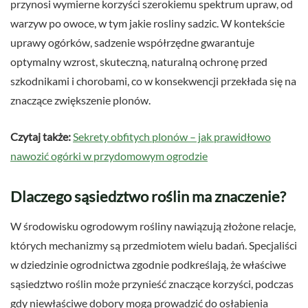
przynosi wymierne korzyści szerokiemu spektrum upraw, od
warzyw po owoce, w tym jakie rosliny sadzic. W kontekście
uprawy ogórków, sadzenie współrzędne gwarantuje
optymalny wzrost, skuteczną, naturalną ochronę przed
szkodnikami i chorobami, co w konsekwencji przekłada się na
znaczące zwiększenie plonów.
Czytaj także:
Sekrety obfitych plonów – jak prawidłowo
nawozić ogórki w przydomowym ogrodzie
Dlaczego sąsiedztwo roślin ma znaczenie?
W środowisku ogrodowym rośliny nawiązują złożone relacje,
których mechanizmy są przedmiotem wielu badań. Specjaliści
w dziedzinie ogrodnictwa zgodnie podkreślają, że właściwe
sąsiedztwo roślin może przynieść znaczące korzyści, podczas
gdy niewłaściwe dobory mogą prowadzić do osłabienia