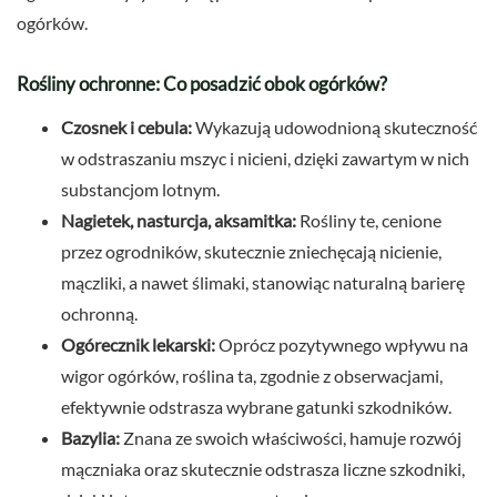
ogórków.
Rośliny ochronne: Co posadzić obok ogórków?
Czosnek i cebula:
Wykazują udowodnioną skuteczność
w odstraszaniu mszyc i nicieni, dzięki zawartym w nich
substancjom lotnym.
Nagietek, nasturcja, aksamitka:
Rośliny te, cenione
przez ogrodników, skutecznie zniechęcają nicienie,
mączliki, a nawet ślimaki, stanowiąc naturalną barierę
ochronną.
Ogórecznik lekarski:
Oprócz pozytywnego wpływu na
wigor ogórków, roślina ta, zgodnie z obserwacjami,
efektywnie odstrasza wybrane gatunki szkodników.
Bazylia:
Znana ze swoich właściwości, hamuje rozwój
mączniaka oraz skutecznie odstrasza liczne szkodniki,