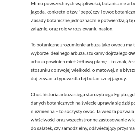
Mimo powszechnych wątpliwości, botanicznie arbu
jagoda, konkretnie tzw. 'pepo’, czyli owoc botanic
Zasady botaniczne jednoznacznie potwierdzają tę d
zalążnię, oraz rolę w rozsiewaniu nasion.
To botaniczne zrozumienie arbuza jako owocu ma 
wyborze idealnego arbuza, szukamy dojrzałego
ow
arbuza powinien mieć żółtawą plamę – to znak, że d
stosunku do swojej wielkości, o matowej, nie błys
dojrzewania typowe dla tej botanicznej jagody.
Choć historia arbuza sięga starożytnego Egiptu, g
danych botanicznych na świecie uprawia się dziś
niezmienna – to soczysty owoc. Ta wiedza pozwala 
właściwości oraz wszechstronne zastosowanie w kuc
do sałatek, czy samodzielny, odświeżający przysma