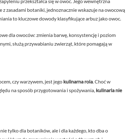
 zapyleniu przekształca się w owoc. Jego wewnętrzna
ie z zasadami botaniki, jednoznacznie wskazuje na owocową
niania to kluczowe dowody klasyfikujące arbuz jako owoc.
owe dla owoców: zmienia barwę, konsystencję i poziom
nnymi, służą przywabianiu zwierząt, które pomagają w
ocem, czy warzywem, jest jego
kulinarna rola
. Choć w
ględu na sposób przygotowania i spożywania,
kulinaria nie
ie tylko dla botaników, ale i dla każdego, kto dba o