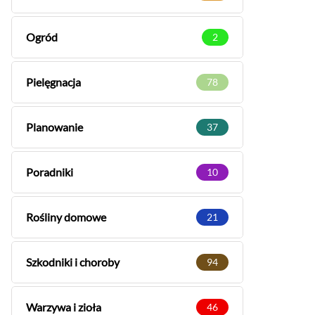
Ogród
2
Pielęgnacja
78
Planowanie
37
Poradniki
10
Rośliny domowe
21
Szkodniki i choroby
94
Warzywa i zioła
46