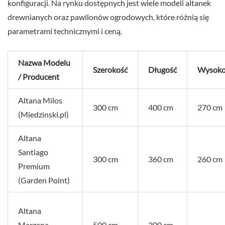
konfiguracji. Na rynku dostępnych jest wiele modeli altanek
drewnianych oraz pawilonów ogrodowych, które różnią się
parametrami technicznymi i ceną.
Nazwa Modelu
Szerokość
Długość
Wysoko
/ Producent
Altana Milos
300 cm
400 cm
270 cm
(Miedzinski.pl)
Altana
Santiago
300 cm
360 cm
260 cm
Premium
(Garden Point)
Altana
Marzena
500 cm
300 cm
–