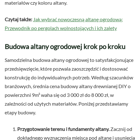
materiałów czy koloru altany.
Czytaj także:
Jak wybrać nowoczesną altanę ogrodową:
Przewodnik po pergolach wolnostojących i ich zalety
Budowa altany ogrodowej krok po kroku
Samodzielna budowa altany ogrodowej to satysfakcjonujące
przedsięwzięcie, które pozwala zaoszczędzić i dostosować
konstrukcję do indywidualnych potrzeb. Według szacunków
branżowych, średnia cena budowy altany drewnianej DIY o
powierzchni 9m² waha się od 3 000 zł do 8 000 zł, w
zależności od użytych materiałów. Poniżej przedstawiamy
etapy budowy.
Przygotowanie terenu i fundamenty altany.
Zacznij od
dokładnego wyznaczenia miejsca pod altanę i usunięcia