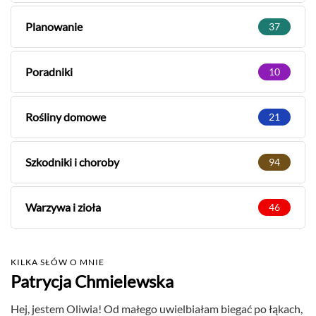
Planowanie
37
Poradniki
10
Rośliny domowe
21
Szkodniki i choroby
94
Warzywa i zioła
46
KILKA SŁÓW O MNIE
Patrycja Chmielewska
Hej, jestem Oliwia! Od małego uwielbiałam biegać po łąkach,