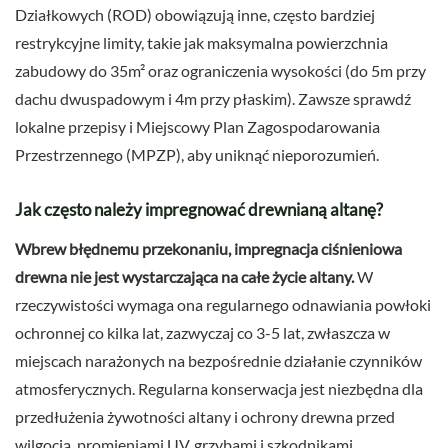
Działkowych (ROD) obowiązują inne, często bardziej
restrykcyjne limity, takie jak maksymalna powierzchnia
zabudowy do 35m² oraz ograniczenia wysokości (do 5m przy
dachu dwuspadowym i 4m przy płaskim). Zawsze sprawdź
lokalne przepisy i Miejscowy Plan Zagospodarowania
Przestrzennego (MPZP), aby uniknąć nieporozumień.
Jak często należy impregnować drewnianą altanę?
Wbrew błędnemu przekonaniu, impregnacja ciśnieniowa
drewna nie jest wystarczająca na całe życie altany.
W
rzeczywistości wymaga ona regularnego odnawiania powłoki
ochronnej co kilka lat, zazwyczaj co 3-5 lat, zwłaszcza w
miejscach narażonych na bezpośrednie działanie czynników
atmosferycznych. Regularna konserwacja jest niezbędna dla
przedłużenia żywotności altany i ochrony drewna przed
wilgocią, promieniami UV, grzybami i szkodnikami.