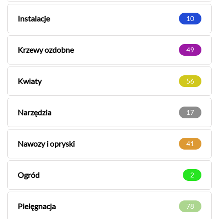
Instalacje
10
Krzewy ozdobne
49
Kwiaty
56
Narzędzia
17
Nawozy i opryski
41
Ogród
2
Pielęgnacja
78