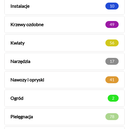
Instalacje
10
Krzewy ozdobne
49
Kwiaty
56
Narzędzia
17
Nawozy i opryski
41
Ogród
2
Pielęgnacja
78