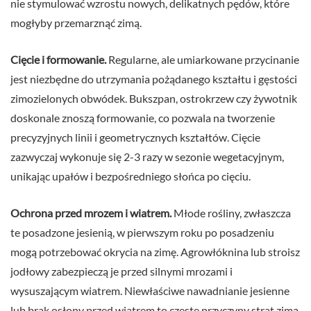
nie stymulować wzrostu nowych, delikatnych pędów, które
mogłyby przemarznąć zimą.
Cięcie i formowanie.
Regularne, ale umiarkowane przycinanie
jest niezbędne do utrzymania pożądanego kształtu i gęstości
zimozielonych obwódek. Bukszpan, ostrokrzew czy żywotnik
doskonale znoszą formowanie, co pozwala na tworzenie
precyzyjnych linii i geometrycznych kształtów. Cięcie
zazwyczaj wykonuje się 2-3 razy w sezonie wegetacyjnym,
unikając upałów i bezpośredniego słońca po cięciu.
Ochrona przed mrozem i wiatrem.
Młode rośliny, zwłaszcza
te posadzone jesienią, w pierwszym roku po posadzeniu
mogą potrzebować okrycia na zimę. Agrowłóknina lub stroisz
jodłowy zabezpieczą je przed silnymi mrozami i
wysuszającym wiatrem. Niewłaściwe nawadnianie jesienne
lub brak osłony przed wiatrem to częste przyczyny strat zimą.