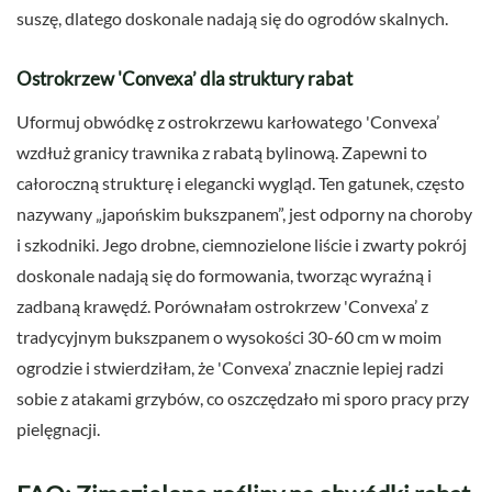
suszę, dlatego doskonale nadają się do ogrodów skalnych.
Ostrokrzew 'Convexa’ dla struktury rabat
Uformuj obwódkę z ostrokrzewu karłowatego 'Convexa’
wzdłuż granicy trawnika z rabatą bylinową. Zapewni to
całoroczną strukturę i elegancki wygląd. Ten gatunek, często
nazywany „japońskim bukszpanem”, jest odporny na choroby
i szkodniki. Jego drobne, ciemnozielone liście i zwarty pokrój
doskonale nadają się do formowania, tworząc wyraźną i
zadbaną krawędź. Porównałam ostrokrzew 'Convexa’ z
tradycyjnym bukszpanem o wysokości 30-60 cm w moim
ogrodzie i stwierdziłam, że 'Convexa’ znacznie lepiej radzi
sobie z atakami grzybów, co oszczędzało mi sporo pracy przy
pielęgnacji.