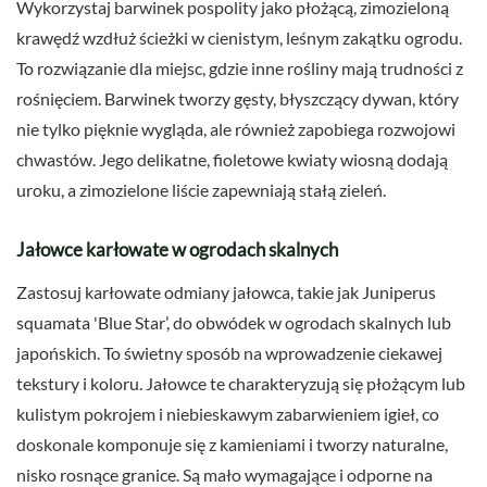
Wykorzystaj barwinek pospolity jako płożącą, zimozieloną
krawędź wzdłuż ścieżki w cienistym, leśnym zakątku ogrodu.
To rozwiązanie dla miejsc, gdzie inne rośliny mają trudności z
rośnięciem. Barwinek tworzy gęsty, błyszczący dywan, który
nie tylko pięknie wygląda, ale również zapobiega rozwojowi
chwastów. Jego delikatne, fioletowe kwiaty wiosną dodają
uroku, a zimozielone liście zapewniają stałą zieleń.
Jałowce karłowate w ogrodach skalnych
Zastosuj karłowate odmiany jałowca, takie jak Juniperus
squamata 'Blue Star’, do obwódek w ogrodach skalnych lub
japońskich. To świetny sposób na wprowadzenie ciekawej
tekstury i koloru. Jałowce te charakteryzują się płożącym lub
kulistym pokrojem i niebieskawym zabarwieniem igieł, co
doskonale komponuje się z kamieniami i tworzy naturalne,
nisko rosnące granice. Są mało wymagające i odporne na