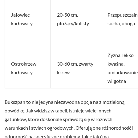
Jałowiec
20-50 cm,
Przepuszczaln
karłowaty
płożący/kulisty
sucha, uboga
Żyzna, lekko
Ostrokrzew
30-60 cm, zwarty
kwaśna,
karłowaty
krzew
umiarkowanie
wilgotna
Bukszpan to nie jedyna niezawodna opcja na zimozieloną
obwódkę. Jak widzisz w tabeli, istnieje wiele innych
gatunków, które doskonale sprawdzą się w różnych
warunkach i stylach ogrodowych. Oferują one różnorodność i
odporność na specyficzne problemy, takie jak ćma