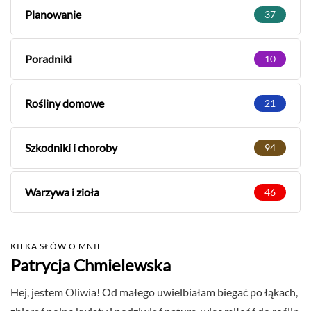
Planowanie
37
Poradniki
10
Rośliny domowe
21
Szkodniki i choroby
94
Warzywa i zioła
46
KILKA SŁÓW O MNIE
Patrycja Chmielewska
Hej, jestem Oliwia! Od małego uwielbiałam biegać po łąkach,