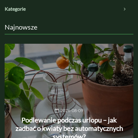
Kategorie
Najnowsze
2026-08-09
Podlewanie podczas urlopu – jak
zadbać o kwiaty bez automatycznych
systemów?