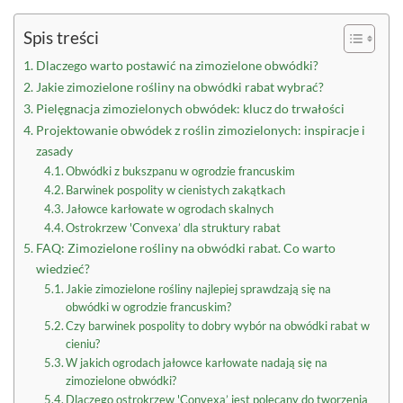
Spis treści
Dlaczego warto postawić na zimozielone obwódki?
Jakie zimozielone rośliny na obwódki rabat wybrać?
Pielęgnacja zimozielonych obwódek: klucz do trwałości
Projektowanie obwódek z roślin zimozielonych: inspiracje i
zasady
Obwódki z bukszpanu w ogrodzie francuskim
Barwinek pospolity w cienistych zakątkach
Jałowce karłowate w ogrodach skalnych
Ostrokrzew 'Convexa’ dla struktury rabat
FAQ: Zimozielone rośliny na obwódki rabat. Co warto
wiedzieć?
Jakie zimozielone rośliny najlepiej sprawdzają się na
obwódki w ogrodzie francuskim?
Czy barwinek pospolity to dobry wybór na obwódki rabat w
cieniu?
W jakich ogrodach jałowce karłowate nadają się na
zimozielone obwódki?
Dlaczego ostrokrzew 'Convexa’ jest polecany do tworzenia