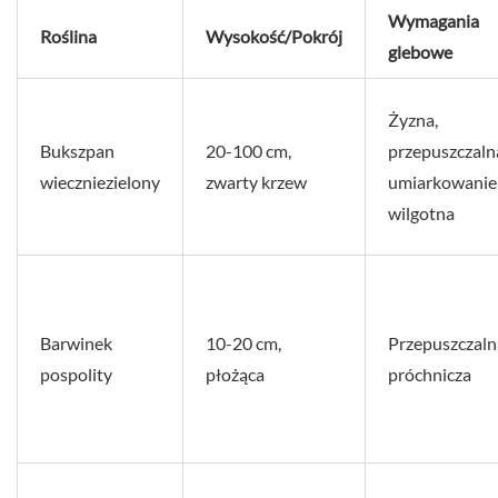
Wymagania
Roślina
Wysokość/Pokrój
glebowe
Żyzna,
Bukszpan
20-100 cm,
przepuszczaln
wieczniezielony
zwarty krzew
umiarkowanie
wilgotna
Barwinek
10-20 cm,
Przepuszczaln
pospolity
płożąca
próchnicza