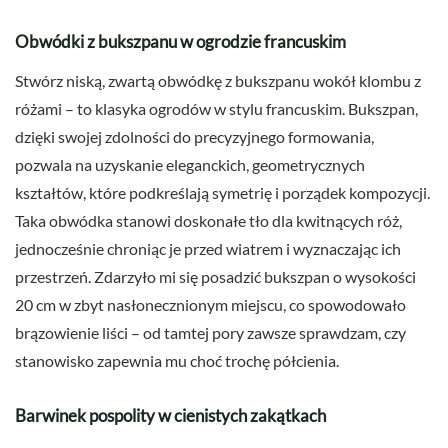
Obwódki z bukszpanu w ogrodzie francuskim
Stwórz niską, zwartą obwódkę z bukszpanu wokół klombu z
różami – to klasyka ogrodów w stylu francuskim. Bukszpan,
dzięki swojej zdolności do precyzyjnego formowania,
pozwala na uzyskanie eleganckich, geometrycznych
kształtów, które podkreślają symetrię i porządek kompozycji.
Taka obwódka stanowi doskonałe tło dla kwitnących róż,
jednocześnie chroniąc je przed wiatrem i wyznaczając ich
przestrzeń. Zdarzyło mi się posadzić bukszpan o wysokości
20 cm w zbyt nasłonecznionym miejscu, co spowodowało
brązowienie liści – od tamtej pory zawsze sprawdzam, czy
stanowisko zapewnia mu choć trochę półcienia.
Barwinek pospolity w cienistych zakątkach