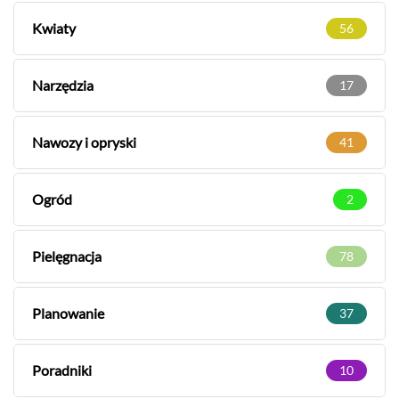
Kwiaty
56
Narzędzia
17
Nawozy i opryski
41
Ogród
2
Pielęgnacja
78
Planowanie
37
Poradniki
10