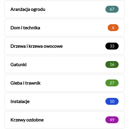
Aranżacja ogrodu
67
Dom i technika
6
Drzewa i krzewa owocowe
33
Gatunki
16
Gleba i trawnik
27
Instalacje
10
Krzewy ozdobne
49