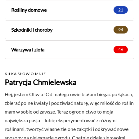
Rośliny domowe
21
Szkodniki i choroby
94
Warzywa i zioła
46
KILKA SŁÓW O MNIE
Patrycja Chmielewska
Hej, jestem Oliwia! Od małego uwielbiałam biegać po łąkach,
zbierać polne kwiaty i podziwiać naturę, więc miłość do roślin
mam w sobie od zawsze. Teraz ogrodnictwo to moja
największa pasja – lubię eksperymentować z różnymi
roślinami, tworzyć własne zielone zakątki i odkrywać nowe
sposoby na pielęgnację ogrodu. Chętnie dzielę się swoimi