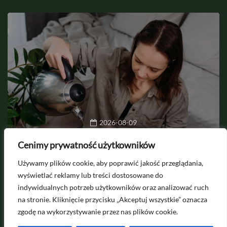
2026-08-09
Domowe nawozy do kwiatów –
Cenimy prywatność użytkowników
przegląd najlepszych odżywek z
Używamy plików cookie, aby poprawić jakość przeglądania,
kuchni
wyświetlać reklamy lub treści dostosowane do
indywidualnych potrzeb użytkowników oraz analizować ruch
na stronie. Kliknięcie przycisku „Akceptuj wszystkie” oznacza
zgodę na wykorzystywanie przez nas plików cookie.
Pytania i współpraca na
kontakt@egardenion.pl