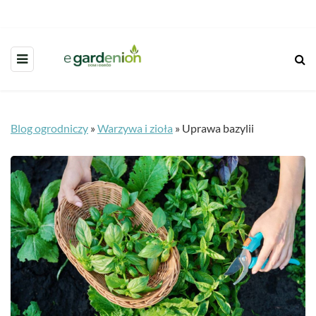
Blog ogrodniczy
»
Warzywa i zioła
»
Uprawa bazylii