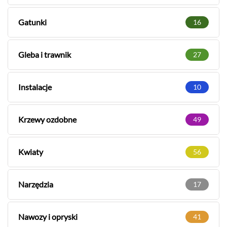
Gatunki
16
Gleba i trawnik
27
Instalacje
10
Krzewy ozdobne
49
Kwiaty
56
Narzędzia
17
Nawozy i opryski
41