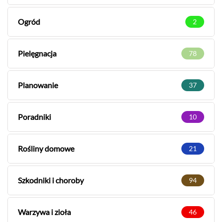
Ogród
2
Pielęgnacja
78
Planowanie
37
Poradniki
10
Rośliny domowe
21
Szkodniki i choroby
94
Warzywa i zioła
46