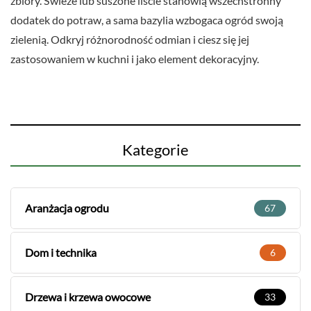
zbiory. Świeże lub suszone liście stanowią wszechstronny
dodatek do potraw, a sama bazylia wzbogaca ogród swoją
zielenią. Odkryj różnorodność odmian i ciesz się jej
zastosowaniem w kuchni i jako element dekoracyjny.
Kategorie
Aranżacja ogrodu
67
Dom i technika
6
Drzewa i krzewa owocowe
33