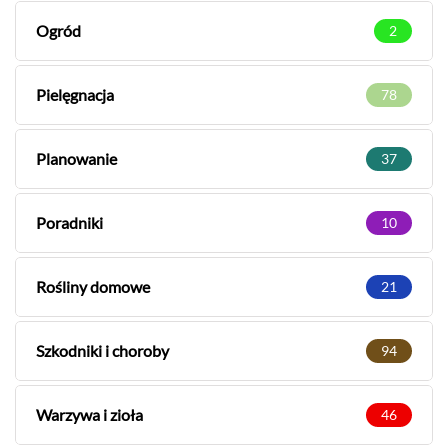
Ogród
2
Pielęgnacja
78
Planowanie
37
Poradniki
10
Rośliny domowe
21
Szkodniki i choroby
94
Warzywa i zioła
46