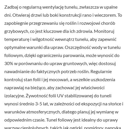
Zadbaj o regularną wentylację tunelu, zwłaszcza w upalne
dni. Otwieraj drzwi lub boki konstrukcji rano i wieczorem. To
zapobiegnie przegrzewaniu się roślin i rozwojowi chorób
grzybowych, co jest kluczowe dla ich zdrowia. Monitoruj
temperaturę i wilgotność wewnątrz tunelu, aby zapewnić
optymalne warunki dla upraw. Oszczędność wody w tunelu
foliowym, dzięki ograniczeniu parowania, może wynosić do
30% w porównaniu do upraw gruntowych, więc dostosuj
nawadnianie do faktycznych potrzeb roślin. Regularnie
kontroluj stan folii i jej mocowań, a wszelkie uszkodzenia
naprawiaj na bieżąco, aby zachować jej właściwości
izolacyjne. Żywotność folii UV stabilizowanej do tuneli
wynosi średnio 3-5 lat, w zależności od ekspozycji na słońce i
warunków atmosferycznych, dlatego planuj jej wymianę w
odpowiednim czasie. Tunel foliowy jest idealny do uprawy
warzyw ciepłolubnych, takich jak ogórki, pomidory, papryka