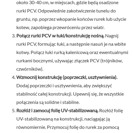
około 30-40 cm, w miejscach, gdzie będą osadzone
rurki PCV. Odpowiednie zakotwiczenie tunelu do
gruntu, np. poprzez wkopanie końców rurek lub użycie
kotew, zapobiega przewróceniu przez wiatr.
Połącz rurki PCV w łuki/konstrukcję nośną.
Nagnij
rurki PCV, formując łuki, a następnie nasuń je na wbite
kotwy. Połącz łuki rurką kalenicową oraz ewentualnymi
rurkami bocznymi, używając złączek PCV (trójników,
czwórników).
Wzmocnij konstrukcję (poprzeczki, usztywnienia).
Dodaj poprzeczki i usztywnienia, aby zwiększyć
stabilność całej konstrukcji. Upewnij się, że wszystkie
połączenia są solidne i stabilne.
Rozłóż i zamocuj folię UV-stabilizowaną.
Rozłóż folię
UV-stabilizowaną na konstrukcji, naciągając ją
równomiernie. Przymocuj folię do rurek za pomocą