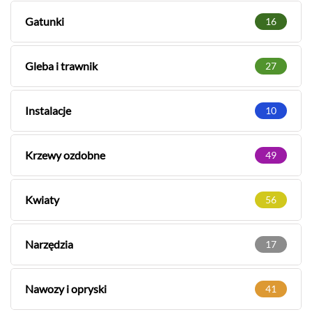
Gatunki
16
Gleba i trawnik
27
Instalacje
10
Krzewy ozdobne
49
Kwiaty
56
Narzędzia
17
Nawozy i opryski
41