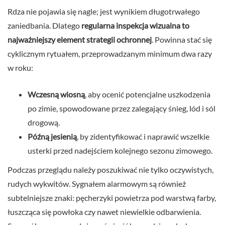
Rdza nie pojawia się nagle; jest wynikiem długotrwałego
zaniedbania. Dlatego
regularna inspekcja wizualna to
najważniejszy element strategii ochronnej
. Powinna stać się
cyklicznym rytuałem, przeprowadzanym minimum dwa razy
w roku:
Wczesną wiosną
, aby ocenić potencjalne uszkodzenia
po zimie, spowodowane przez zalegający śnieg, lód i sól
drogową.
Późną jesienią
, by zidentyfikować i naprawić wszelkie
usterki przed nadejściem kolejnego sezonu zimowego.
Podczas przeglądu należy poszukiwać nie tylko oczywistych,
rudych wykwitów. Sygnałem alarmowym są również
subtelniejsze znaki: pęcherzyki powietrza pod warstwą farby,
łuszcząca się powłoka czy nawet niewielkie odbarwienia.