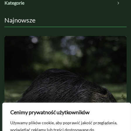
Kategorie
Najnowsze
2026-08-06
Cenimy prywatność użytkowników
Jak odstraszyć bobry z działki i
Używamy plików cookie, aby poprawić jakość przeglądania,
zabezpieczyć drzewa?
wyświetlać reklamy lub treści dostosowane do