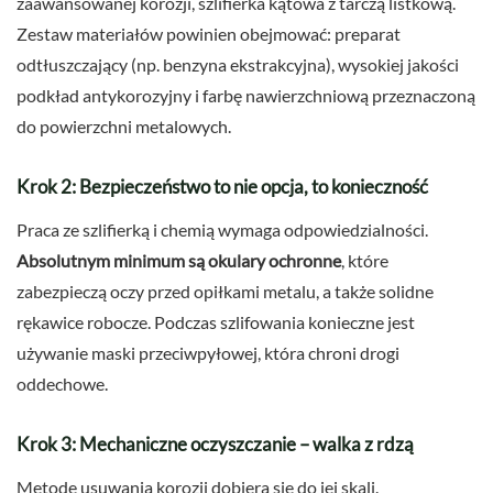
zaawansowanej korozji, szlifierka kątowa z tarczą listkową.
Zestaw materiałów powinien obejmować: preparat
odtłuszczający (np. benzyna ekstrakcyjna), wysokiej jakości
podkład antykorozyjny i farbę nawierzchniową przeznaczoną
do powierzchni metalowych.
Krok 2: Bezpieczeństwo to nie opcja, to konieczność
Praca ze szlifierką i chemią wymaga odpowiedzialności.
Absolutnym minimum są okulary ochronne
, które
zabezpieczą oczy przed opiłkami metalu, a także solidne
rękawice robocze. Podczas szlifowania konieczne jest
używanie maski przeciwpyłowej, która chroni drogi
oddechowe.
Krok 3: Mechaniczne oczyszczanie – walka z rdzą
Metodę usuwania korozji dobiera się do jej skali.