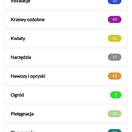
Instalacje
10
Krzewy ozdobne
49
Kwiaty
56
Narzędzia
17
Nawozy i opryski
41
Ogród
2
Pielęgnacja
78