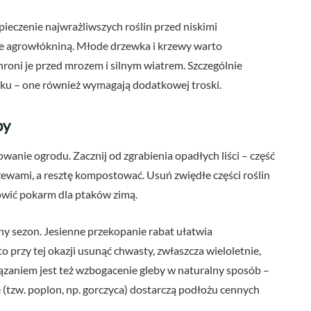
ieczenie najwrażliwszych roślin przed niskimi
je agrowłókniną. Młode drzewka i krzewy warto
hroni je przed mrozem i silnym wiatrem. Szczególnie
oku – one również wymagają dodatkowej troski.
by
anie ogrodu. Zacznij od zgrabienia opadłych liści – część
zewami, a resztę kompostować. Usuń zwiędłe części roślin
owić pokarm dla ptaków zimą.
ny sezon. Jesienne przekopanie rabat ułatwia
o przy tej okazji usunąć chwasty, zwłaszcza wieloletnie,
ązaniem jest też wzbogacenie gleby w naturalny sposób –
(tzw. poplon, np. gorczyca) dostarczą podłożu cennych