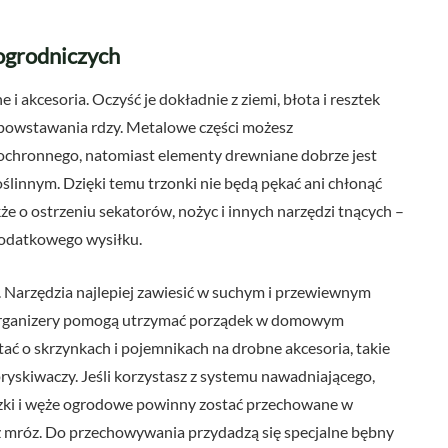
ogrodniczych
i akcesoria. Oczyść je dokładnie z ziemi, błota i resztek
o powstawania rdzy. Metalowe części możesz
 ochronnego, natomiast elementy drewniane dobrze jest
ślinnym. Dzięki temu trzonki nie będą pękać ani chłonąć
e o ostrzeniu sekatorów, nożyc i innych narzędzi tnących –
dodatkowego wysiłku.
 Narzędzia najlepiej zawiesić w suchym i przewiewnym
e organizery pomogą utrzymać porządek w domowym
tać o skrzynkach i pojemnikach na drobne akcesoria, takie
ryskiwaczy. Jeśli korzystasz z systemu nawadniającego,
ączki i węże ogrodowe powinny zostać przechowane w
z mróz. Do przechowywania przydadzą się specjalne bębny