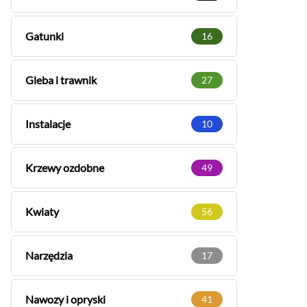
Gatunki
16
Gleba i trawnik
27
Instalacje
10
Krzewy ozdobne
49
Kwiaty
56
Narzędzia
17
Nawozy i opryski
41