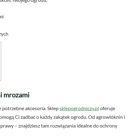
mi
zych
mi mrozami
ie potrzebne akcesoria. Sklep
sklepogrodniczy.pl
oferuje
pomogą Ci zadbać o każdy zakątek ogrodu. Od agrowłóknin i
prawy – znajdziesz tam rozwiązania idealne do ochrony