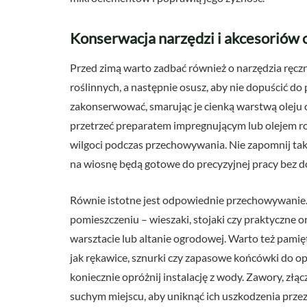
Konserwacja narzędzi i akcesoriów 
Przed zimą warto zadbać również o narzędzia ręczne 
roślinnych, a następnie osusz, aby nie dopuścić d
zakonserwować, smarując je cienką warstwą oleju
przetrzeć preparatem impregnującym lub olejem ro
wilgoci podczas przechowywania. Nie zapomnij takż
na wiosnę będą gotowe do precyzyjnej pracy bez 
Równie istotne jest odpowiednie przechowywanie.
pomieszczeniu – wieszaki, stojaki czy praktyczn
warsztacie lub altanie ogrodowej. Warto też pamię
jak rękawice, sznurki czy zapasowe końcówki do op
koniecznie opróżnij instalację z wody. Zawory, zł
suchym miejscu, aby uniknąć ich uszkodzenia prze