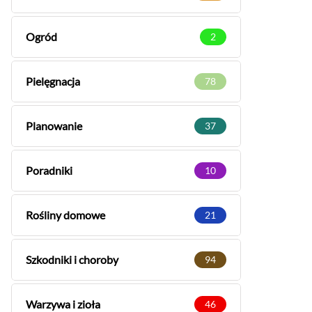
Ogród
2
Pielęgnacja
78
Planowanie
37
Poradniki
10
Rośliny domowe
21
Szkodniki i choroby
94
Warzywa i zioła
46