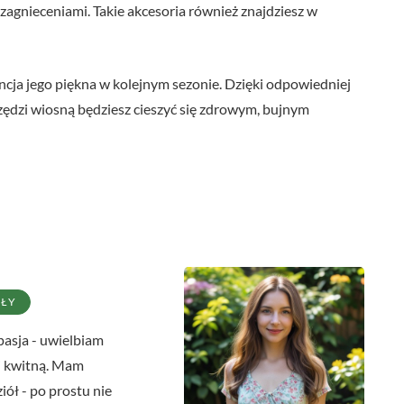
d zagnieceniami. Takie akcesoria również znajdziesz w
cja jego piękna w kolejnym sezonie. Dzięki odpowiedniej
rzędzi wiosną będziesz cieszyć się zdrowym, bujnym
UŁY
asja - uwielbiam
 i kwitną. Mam
ół - po prostu nie