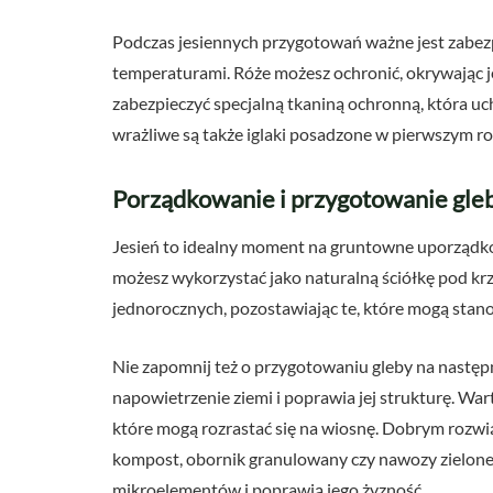
Podczas jesiennych przygotowań ważne jest zabezp
temperaturami. Róże możesz ochronić, okrywając 
zabezpieczyć specjalną tkaniną ochronną, która uc
wrażliwe są także iglaki posadzone w pierwszym r
Porządkowanie i przygotowanie gle
Jesień to idealny moment na gruntowne uporządkow
możesz wykorzystać jako naturalną ściółkę pod kr
jednorocznych, pozostawiając te, które mogą stan
Nie zapomnij też o przygotowaniu gleby na następ
napowietrzenie ziemi i poprawia jej strukturę. Wart
które mogą rozrastać się na wiosnę. Dobrym rozwi
kompost, obornik granulowany czy nawozy zielone 
mikroelementów i poprawią jego żyzność.