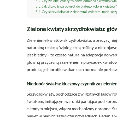
Czy zielone kwiaty to nowa odmiana skrzydłokwia
Jak długo trwa powrót do białego koloru kwiatów?
Czy skrzydłokwiat z zielonymi kwiatami nadal ocz
Zielone kwiaty skrzydłokwiatu: głó
Zielenienie kwiatów skrzydłokwiatu, a precyzyjnie
naturalną reakcją fizjologiczną rośliny, a nie obj
jest błędny – to często naturalna adaptacja do wa
główną przyczyną zazielenienia przysadek kwiatow
produkcję chlorofilu w tkankach normalnie pozba
Niedobór światła: kluczowy czynnik zazielenien
Skrzydłokwiaty, pochodzące z wilgotnych lasów r
światłem, imitującym warunki panujące pod korona
ciemnym miejscu, włącza mechanizmy obronne. Star
nawet w białych zazwyczaj przysadkach. Badania 