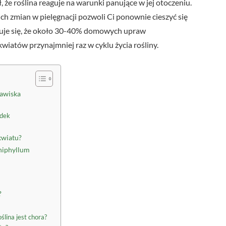
że roślina reaguje na warunki panujące w jej otoczeniu.
 zmian w pielęgnacji pozwoli Ci ponownie cieszyć się
cuje się, że około 30-40% domowych upraw
iatów przynajmniej raz w cyklu życia rośliny.
jawiska
adek
kwiatu?
hiphyllum
?
ślina jest chora?