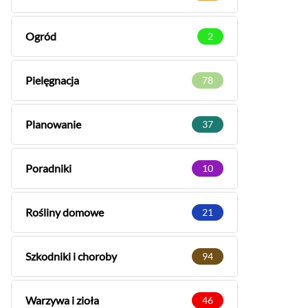
Ogród
2
Pielęgnacja
78
Planowanie
37
Poradniki
10
Rośliny domowe
21
Szkodniki i choroby
94
Warzywa i zioła
46