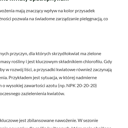
nawożenia mają znaczący wpływ na kolor przysadek
ności pozwala na świadome zarządzanie pielęgnacją, co
nych przyczyn, dla których skrzydłokwiat ma zielone
masy rośliny i jest kluczowym składnikiem chlorofilu. Gdy
soby w rozwój liści, a przysadki kwiatowe również zaczynają
enia. Przykładem jest sytuacja, w której nadmierne
o wysokiej zawartości azotu (np. NPK 20-20-20)
noczesnego zazielenienia kwiatów.
y, kluczowe jest zbilansowane nawożenie. W sezonie