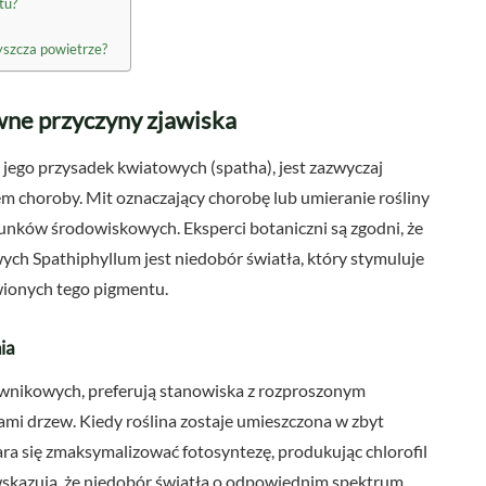
tu?
yszcza powietrze?
wne przyczyny zjawiska
j jego przysadek kwiatowych (spatha), jest zazwyczaj
awem choroby. Mit oznaczający chorobę lub umieranie rośliny
runków środowiskowych. Eksperci botaniczni są zgodni, że
ych Spathiphyllum jest niedobór światła, który stymuluje
wionych tego pigmentu.
ia
ównikowych, preferują stanowiska z rozproszonym
mi drzew. Kiedy roślina zostaje umieszczona w zbyt
a się zmaksymalizować fotosyntezę, produkując chlorofil
wskazują, że niedobór światła o odpowiednim spektrum