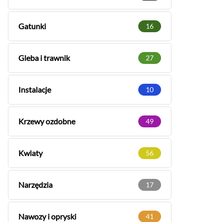
Gatunki
16
Gleba i trawnik
27
Instalacje
10
Krzewy ozdobne
49
Kwiaty
56
Narzędzia
17
Nawozy i opryski
41