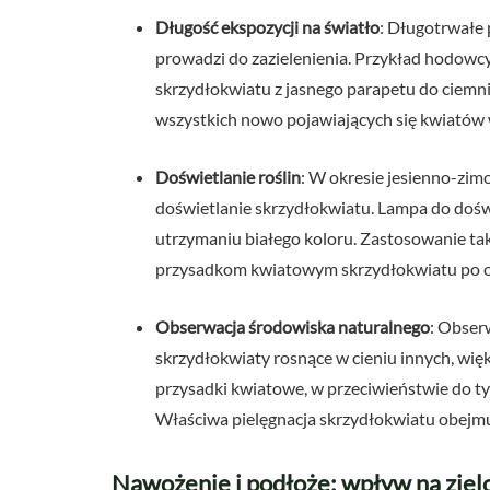
Długość ekspozycji na światło
: Długotrwałe
prowadzi do zazielenienia. Przykład hodowcy
skrzydłokwiatu z jasnego parapetu do ciemn
wszystkich nowo pojawiających się kwiatów w
Doświetlanie roślin
: W okresie jesienno-zim
doświetlanie skrzydłokwiatu. Lampa do doświ
utrzymaniu białego koloru. Zastosowanie taki
przysadkom kwiatowym skrzydłokwiatu po ok
Obserwacja środowiska naturalnego
: Obser
skrzydłokwiaty rosnące w cieniu innych, wi
przysadki kwiatowe, w przeciwieństwie do t
Właściwa pielęgnacja skrzydłokwiatu obejm
Nawożenie i podłoże: wpływ na ziel