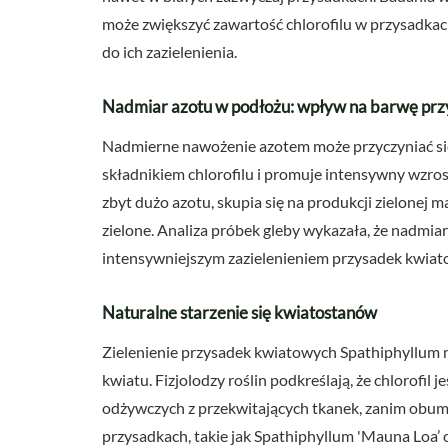
może zwiększyć zawartość chlorofilu w przysadka
do ich zazielenienia.
Nadmiar azotu w podłożu: wpływ na barwę pr
Nadmierne nawożenie azotem może przyczyniać się
składnikiem chlorofilu i promuje intensywny wzros
zbyt dużo azotu, skupia się na produkcji zielonej m
zielone. Analiza próbek gleby wykazała, że nadmiar
intensywniejszym zazielenieniem przysadek kwiat
Naturalne starzenie się kwiatostanów
Zielenienie przysadek kwiatowych Spathiphyllum 
kwiatu. Fizjolodzy roślin podkreślają, że chlorofi
odżywczych z przekwitających tkanek, zanim obum
przysadkach, takie jak Spathiphyllum 'Mauna Loa’ c