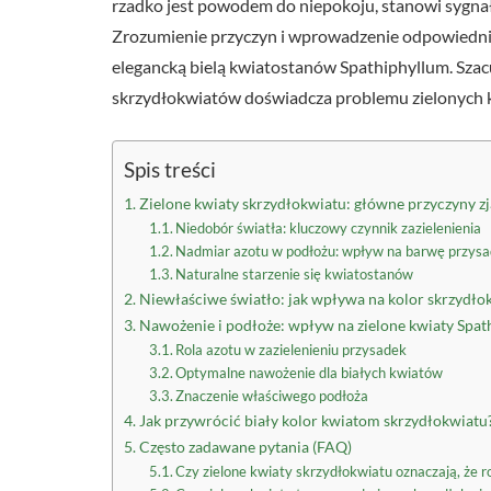
rzadko jest powodem do niepokoju, stanowi sygnał, 
Zrozumienie przyczyn i wprowadzenie odpowiednich
elegancką bielą kwiatostanów Spathiphyllum. Sza
skrzydłokwiatów doświadcza problemu zielonych kw
Spis treści
Zielone kwiaty skrzydłokwiatu: główne przyczyny z
Niedobór światła: kluczowy czynnik zazielenienia
Nadmiar azotu w podłożu: wpływ na barwę przys
Naturalne starzenie się kwiatostanów
Niewłaściwe światło: jak wpływa na kolor skrzydło
Nawożenie i podłoże: wpływ na zielone kwiaty Spat
Rola azotu w zazielenieniu przysadek
Optymalne nawożenie dla białych kwiatów
Znaczenie właściwego podłoża
Jak przywrócić biały kolor kwiatom skrzydłokwiatu
Często zadawane pytania (FAQ)
Czy zielone kwiaty skrzydłokwiatu oznaczają, że ro