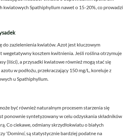
ch kwiatowych Spathiphyllum nawet o 15-20%, co prowadzi
zysadek
 do zazielenienia kwiatów. Azot jest kluczowym
t wegetatywny kosztem kwitnienia. Jeśli roślina otrzymuje
asy (liści), a przysadki kwiatowe również mogą stać się
 azotu w podłożu, przekraczający 150 mg/L, koreluje z
owych u Spathiphyllum.
może być również naturalnym procesem starzenia się
l jest ponownie syntetyzowany w celu odzyskania składników
rą. Co ciekawe, odmiany skrzydłokwiatu o białych
zy 'Domino’, są statystycznie bardziej podatne na