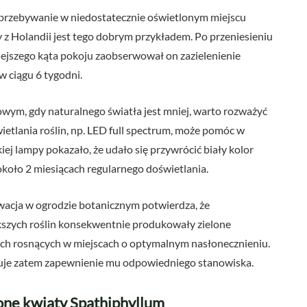
 przebywanie w niedostatecznie oświetlonym miejscu
 z Holandii jest tego dobrym przykładem. Po przeniesieniu
iejszego kąta pokoju zaobserwował on zazielenienie
 ciągu 6 tygodni.
owym, gdy naturalnego światła jest mniej, warto rozważyć
etlania roślin, np. LED full spectrum, może pomóc w
ej lampy pokazało, że udało się przywrócić biały kolor
oło 2 miesiącach regularnego doświetlania.
wacja w ogrodzie botanicznym potwierdza, że
ększych roślin konsekwentnie produkowały zielone
ych rosnących w miejscach o optymalnym nasłonecznieniu.
uje zatem zapewnienie mu odpowiedniego stanowiska.
one kwiaty Spathiphyllum