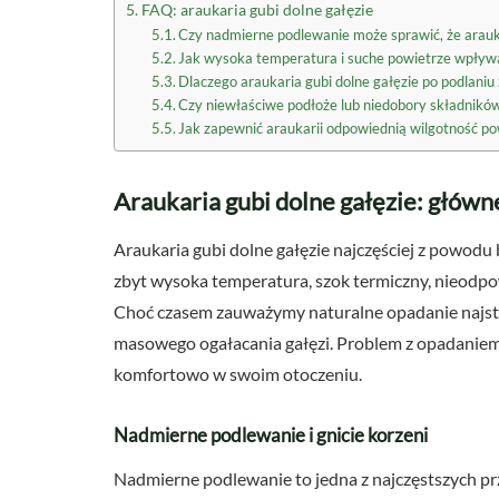
FAQ: araukaria gubi dolne gałęzie
Czy nadmierne podlewanie może sprawić, że arauka
Jak wysoka temperatura i suche powietrze wpływają
Dlaczego araukaria gubi dolne gałęzie po podlani
Czy niewłaściwe podłoże lub niedobory składnikó
Jak zapewnić araukarii odpowiednią wilgotność pow
Araukaria gubi dolne gałęzie: głów
Araukaria gubi dolne gałęzie najczęściej z powodu
zbyt wysoka temperatura, szok termiczny, nieodp
Choć czasem zauważymy naturalne opadanie najstar
masowego ogałacania gałęzi. Problem z opadaniem igi
komfortowo w swoim otoczeniu.
Nadmierne podlewanie i gnicie korzeni
Nadmierne podlewanie to jedna z najczęstszych p