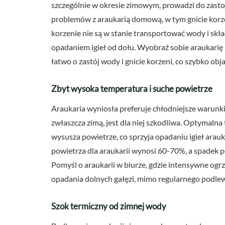
szczególnie w okresie zimowym, prowadzi do zastoj
problemów z araukarią domową, w tym gnicie korze
korzenie nie są w stanie transportować wody i skł
opadaniem igieł od dołu. Wyobraź sobie araukarię p
łatwo o zastój wody i gnicie korzeni, co szybko obja
Zbyt wysoka temperatura i suche powietrze
Araukaria wyniosła preferuje chłodniejsze warunk
zwłaszcza zimą, jest dla niej szkodliwa. Optymal
wysusza powietrze, co sprzyja opadaniu igieł arauk
powietrza dla araukarii wynosi 60-70%, a spadek p
Pomyśl o araukarii w biurze, gdzie intensywne og
opadania dolnych gałęzi, mimo regularnego podlewa
Szok termiczny od zimnej wody