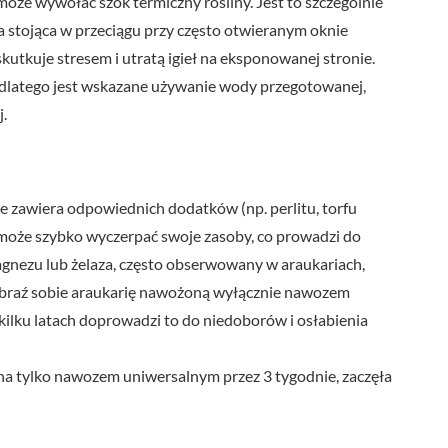
może wywołać szok termiczny rośliny. Jest to szczególnie
ina stojąca w przeciągu przy często otwieranym oknie
utkuje stresem i utratą igieł na eksponowanej stronie.
, dlatego jest wskazane używanie wody przegotowanej,
.
ie zawiera odpowiednich dodatków (np. perlitu, torfu
 może szybko wyczerpać swoje zasoby, co prowadzi do
nezu lub żelaza, często obserwowany w araukariach,
yobraź sobie araukarię nawożoną wyłącznie nawozem
ilku latach doprowadzi to do niedoborów i osłabienia
na tylko nawozem uniwersalnym przez 3 tygodnie, zaczęła