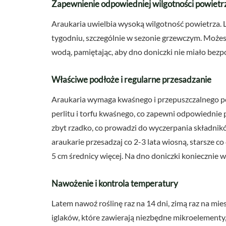
Zapewnienie odpowiedniej wilgotności powietr
Araukaria uwielbia wysoką wilgotność powietrza. L
tygodniu, szczególnie w sezonie grzewczym. Możes
wodą, pamiętając, aby dno doniczki nie miało bez
Właściwe podłoże i regularne przesadzanie
Araukaria wymaga kwaśnego i przepuszczalnego po
perlitu i torfu kwaśnego, co zapewni odpowiednie 
zbyt rzadko, co prowadzi do wyczerpania składnik
araukarie przesadzaj co 2-3 lata wiosną, starsze co 
5 cm średnicy więcej. Na dno doniczki koniecznie
Nawożenie i kontrola temperatury
Latem nawoź roślinę raz na 14 dni, zimą raz na m
iglaków, które zawierają niezbędne mikroelementy,