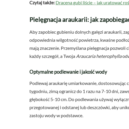
Czytaj także:
Dracena gubi liście – jak uratować roś
Pielęgnacja araukarii: jak zapobiega
Aby zapobiec gubieniu dolnych gałęzi araukarii, z
odpowiednia wilgotność powietrza, kwaśne podłoż
mają znaczenie. Przemyślana pielęgnacja pozwoli cie
każdy szczegół, a Twoja
Araucaria heterophylla
odw
Optymalne podlewanie i jakość wody
Podlewaj araukarię umiarkowanie, dostosowując cz
tygodniu, zimą ogranicz do 1 razu na 7-10 dni, za
głębokość 5-10 cm. Do podlewania używaj wyłączni
przegotowanej i odstanej lub deszczówki, aby unik
zastoju wody w podstawce.