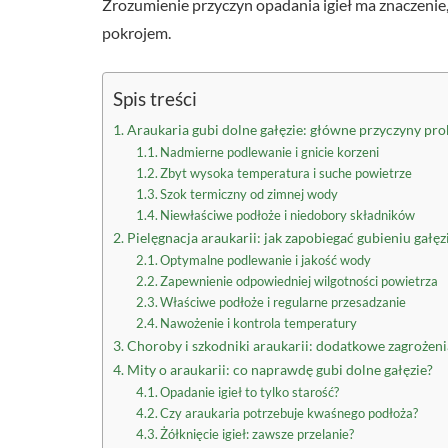
Zrozumienie przyczyn opadania igieł ma znaczenie, 
pokrojem.
Spis treści
Araukaria gubi dolne gałęzie: główne przyczyny pr
Nadmierne podlewanie i gnicie korzeni
Zbyt wysoka temperatura i suche powietrze
Szok termiczny od zimnej wody
Niewłaściwe podłoże i niedobory składników
Pielęgnacja araukarii: jak zapobiegać gubieniu gałęz
Optymalne podlewanie i jakość wody
Zapewnienie odpowiedniej wilgotności powietrza
Właściwe podłoże i regularne przesadzanie
Nawożenie i kontrola temperatury
Choroby i szkodniki araukarii: dodatkowe zagrożeni
Mity o araukarii: co naprawdę gubi dolne gałęzie?
Opadanie igieł to tylko starość?
Czy araukaria potrzebuje kwaśnego podłoża?
Żółknięcie igieł: zawsze przelanie?