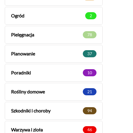
Ogród
2
Pielęgnacja
78
Planowanie
37
Poradniki
10
Rośliny domowe
21
Szkodniki i choroby
94
Warzywa i zioła
46