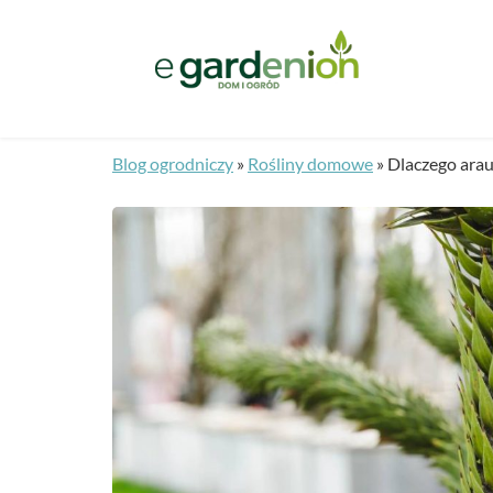
Blog ogrodniczy
»
Rośliny domowe
»
Dlaczego arau