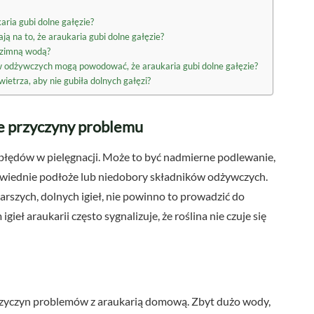
ria gubi dolne gałęzie?
 na to, że araukaria gubi dolne gałęzie?
u zimną wodą?
w odżywczych mogą powodować, że araukaria gubi dolne gałęzie?
ietrza, aby nie gubiła dolnych gałęzi?
ne przyczyny problemu
 błędów w pielęgnacji. Może to być nadmierne podlewanie,
owiednie podłoże lub niedobory składników odżywczych.
szych, dolnych igieł, nie powinno to prowadzić do
eł araukarii często sygnalizuje, że roślina nie czuje się
rzyczyn problemów z araukarią domową. Zbyt dużo wody,