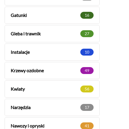
Gatunki
16
Gleba i trawnik
27
Instalacje
10
Krzewy ozdobne
49
Kwiaty
56
Narzędzia
17
Nawozy i opryski
41