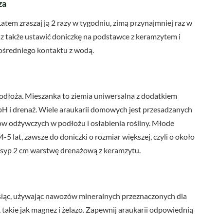
za
atem zraszaj ją 2 razy w tygodniu, zimą przynajmniej raz w
z także ustawić doniczkę na podstawce z keramzytem i
pośredniego kontaktu z wodą.
dłoża. Mieszanka to ziemia uniwersalna z dodatkiem
pH i drenaż. Wiele araukarii domowych jest przesadzanych
ów odżywczych w podłożu i osłabienia rośliny. Młode
4-5 lat, zawsze do doniczki o rozmiar większej, czyli o około
 wsyp 2 cm warstwę drenażową z keramzytu.
iesiąc, używając nawozów mineralnych przeznaczonych dla
 takie jak magnez i żelazo. Zapewnij araukarii odpowiednią