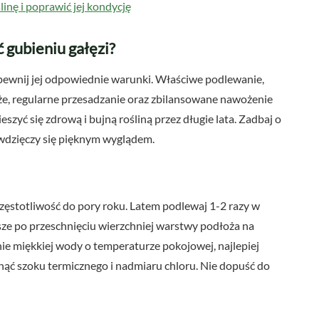
linę i poprawić jej kondycję
ć gubieniu gałęzi?
apewnij jej odpowiednie warunki. Właściwe podlewanie,
e, regularne przesadzanie oraz zbilansowane nawożenie
szyć się zdrową i bujną rośliną przez długie lata. Zadbaj o
dzięczy się pięknym wyglądem.
ęstotliwość do pory roku. Latem podlewaj 1-2 razy w
wsze po przeschnięciu wierzchniej warstwy podłoża na
e miękkiej wody o temperaturze pokojowej, najlepiej
nąć szoku termicznego i nadmiaru chloru. Nie dopuść do