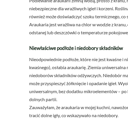
Podlewanie araukarii zimną wodą, prosto z kranu, 
niebezpieczne dla wrażliwych igieł i korzeni. Rośl
również może doświadczyć szoku termicznego, co sk
Araukaria jest wrażliwa na chlor w wodzie z kranu
odstanej lub deszczówki o temperaturze pokojowej
Niewłaściwe podłoże i niedobory składników
Nieodpowiednie podłoże, które nie jest kwaśne i n
kwaśnego), osłabia araukarię. Ziemia uniwersalna
niedoborów składników odżywczych. Niedobór mag
może przyspieszyć żółknięcie i opadanie igieł. W
uniwersalnym, bez dodatku mikroelementów – po k
dolnych partii.
Zauważyłam, że araukaria w mojej kuchni, nawożo
tracić dolne igły, co wskazywało na niedobory.