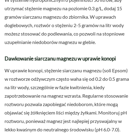
utrzymać stężenie magnezu na poziomie 0.3 g/L, dodaj 15
gramów siarczanu magnezu do zbiornika. W uprawach
doglebowych, roztwór o stężeniu 2-5 gramów na litr wody
możesz stosować do podlewania, co pozwoli na stopniowe
uzupełnianie niedoborów magnezu w glebie.
Dawkowanie siarczanu magnezu w uprawie konopi
W uprawie konopi, stężenie siarczanu magnezu (soli Epsom)
w roztworze odżywczym często waha się od 0.2 do 0.5 grama
na litr wody, szczególnie w fazie kwitnienia, kiedy
zapotrzebowanie na magnez wzrasta. Regularne stosowanie
roztworu pozwala zapobiegać niedoborom, które mogą
objawiać się żółknięciem liści między żyłkami. Monitoruj pH
roztworu, ponieważ magnez jest najlepiej przyswajalny w
lekko kwaśnym do neutralnego środowisku (pH 6.0-7.0).