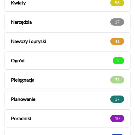
Kwiaty
56
Narzędzia
17
Nawozy i opryski
41
Ogród
2
Pielęgnacja
78
Planowanie
37
Poradniki
10