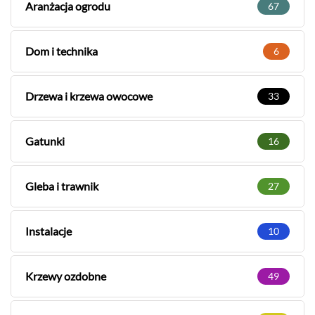
Aranżacja ogrodu
67
Dom i technika
6
Drzewa i krzewa owocowe
33
Gatunki
16
Gleba i trawnik
27
Instalacje
10
Krzewy ozdobne
49