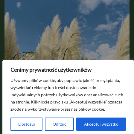
2026-08-08
Cenimy prywatność użytkowników
Dlaczego trawa pampasowa nie
Używamy plików cookie, aby poprawić jakość przeglądania,
kwitnie? Pełny przewodnik
wyświetlać reklamy lub treści dostosowane do
indywidualnych potrzeb użytkowników oraz analizować ruch
na stronie. Kliknięcie przycisku „Akceptuj wszystkie” oznacza
zgodę na wykorzystywanie przez nas plików cookie.
Pytania i współpraca na
kontakt@egardenion.pl
Dostosuj
Odrzuć
Akceptuj wszystko