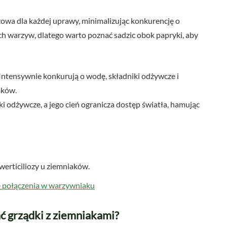
zowa dla każdej uprawy, minimalizując konkurencję o
ch warzyw, dlatego warto poznać sadzic obok papryki, aby
Intensywnie konkurują o wodę, składniki odżywcze i
aków.
ki odżywcze, a jego cień ogranicza dostęp światła, hamując
erticiliozy u ziemniaków.
 połączenia w warzywniaku
ć grządki z ziemniakami?