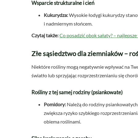
Wsparcie strukturalne i cień
Kukurydza:
Wysokie łodygi kukurydzy stanow
i nadmiernym słońcem.
Czytaj także:
Co posadzić obok sałaty? – najlepsze 
Złe sąsiedztwo dla ziemniaków – roś
Niektóre rośliny mogą negatywnie wpływać na Twoj
światło lub sprzyjając rozprzestrzenianiu się chor
Rośliny z tej samej rodziny (psiankowate)
Pomidory:
Należą do rodziny psiankowatych,
zwiększa ryzyko szybkiego rozprzestrzeniani
obiema roślinami.