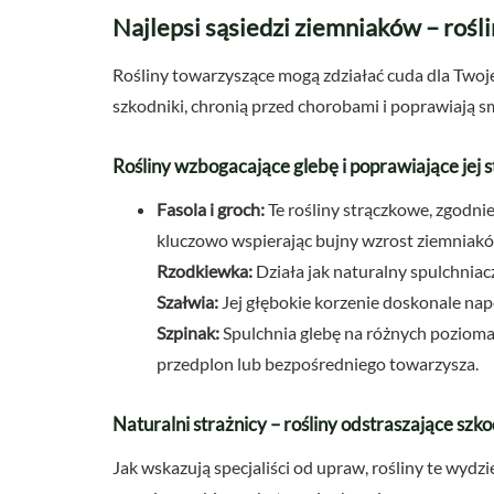
Najlepsi sąsiedzi ziemniaków – rośli
Rośliny towarzyszące mogą zdziałać cuda dla Twoj
szkodniki, chronią przed chorobami i poprawiają s
Rośliny wzbogacające glebę i poprawiające jej 
Fasola i groch:
Te rośliny strączkowe, zgodnie
kluczowo wspierając bujny wzrost ziemniak
Rzodkiewka:
Działa jak naturalny spulchniacz
Szałwia:
Jej głębokie korzenie doskonale na
Szpinak:
Spulchnia glebę na różnych pozioma
przedplon lub bezpośredniego towarzysza.
Naturalni strażnicy – rośliny odstraszające szk
Jak wskazują specjaliści od upraw, rośliny te wydzie