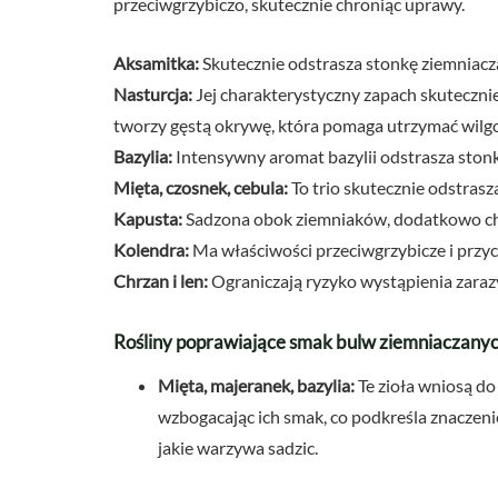
przeciwgrzybiczo, skutecznie chroniąc uprawy.
Aksamitka:
Skutecznie odstrasza stonkę ziemniacza
Nasturcja:
Jej charakterystyczny zapach skuteczni
tworzy gęstą okrywę, która pomaga utrzymać wilgo
Bazylia:
Intensywny aromat bazylii odstrasza stonk
Mięta, czosnek, cebula:
To trio skutecznie odstrasza
Kapusta:
Sadzona obok ziemniaków, dodatkowo chr
Kolendra:
Ma właściwości przeciwgrzybicze i przy
Chrzan i len:
Ograniczają ryzyko wystąpienia zaraz
Rośliny poprawiające smak bulw ziemniaczany
Mięta, majeranek, bazylia:
Te zioła wniosą do
wzbogacając ich smak, co podkreśla znaczeni
jakie warzywa sadzic.