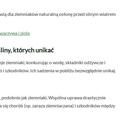
ią dla ziemniaków naturalną osłonę przed silnym wiatrem
warzywa i zioła
liny, których unikać
e ziemniaki, konkurując o wodę, składniki odżywcze i
ób i szkodników. Ich sadzenia w pobliżu bezwzględnie unikaj.
 podobnie jak ziemniaki. Wspólna uprawa drastycznie
a się chorób (np. zaraza ziemniaczana) i szkodników między