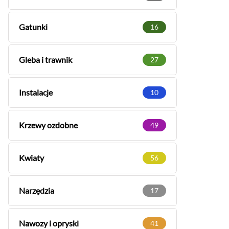
Gatunki
16
Gleba i trawnik
27
Instalacje
10
Krzewy ozdobne
49
Kwiaty
56
Narzędzia
17
Nawozy i opryski
41