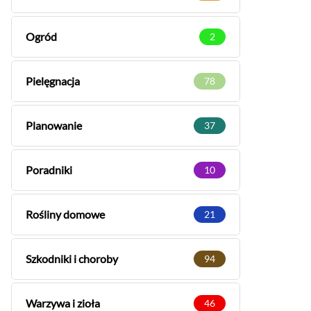
Ogród
2
Pielęgnacja
78
Planowanie
37
Poradniki
10
Rośliny domowe
21
Szkodniki i choroby
94
Warzywa i zioła
46