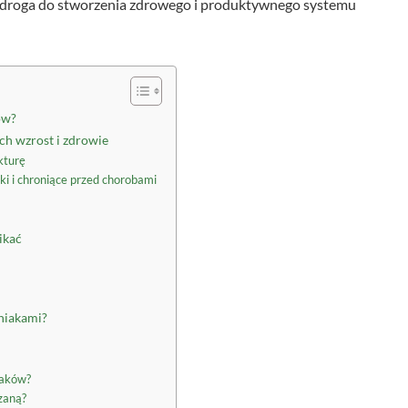
a droga do stworzenia zdrowego i produktywnego systemu
ów?
ich wzrost i zdrowie
kturę
iki i chroniące przed chorobami
ikać
niakami?
iaków?
czaną?