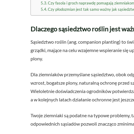
Czy fasola i groch naprawdę pomagają ziemniakom,
Czy płodozmian jest tak samo ważny jak sąsiedztw
Dlaczego sąsiedztwo roślin jest wa
Sąsiedztwo roślin (ang. companion planting) to ś
grządki, mające na celu wzajemne wspieranie się upr
plony.
Dla ziemniaków przemyślane sąsiedztwo, obok odp
wzrost, bogatsze plony, naturalną ochronę przed 
Wieloletnie doświadczenia ogrodników potwierdzają
a w kolejnych latach działanie ochronne jest jeszcz
Twoje ziemniaki są podatne na typowe problemy, t
odpowiednich sąsiadów pozwoli znacząco zminimal