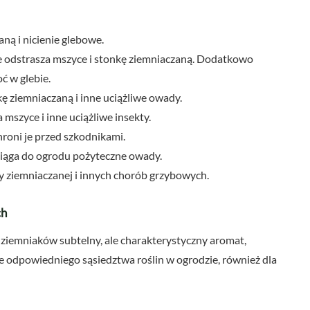
ną i nicienie glebowe.
e odstrasza mszyce i stonkę ziemniaczaną. Dodatkowo
ć w glebie.
ę ziemniaczaną i inne uciążliwe owady.
 mszyce i inne uciążliwe insekty.
oni je przed szkodnikami.
ciąga do ogrodu pożyteczne owady.
y ziemniaczanej i innych chorób grzybowych.
ch
 ziemniaków subtelny, ale charakterystyczny aromat,
e odpowiedniego sąsiedztwa roślin w ogrodzie, również dla