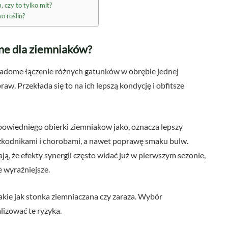
 czy to tylko mit?
o roślin?
żne dla ziemniaków?
wiadome łączenie różnych gatunków w obrębie jednej
aw. Przekłada się to na ich lepszą kondycję i obfitsze
owiedniego obierki ziemniakow jako, oznacza lepszy
szkodnikami i chorobami, a nawet poprawę smaku bulw.
, że efekty synergii często widać już w pierwszym sezonie,
e wyraźniejsze.
akie jak stonka ziemniaczana czy zaraza. Wybór
izować te ryzyka.