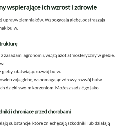
ny wspierające ich wzrost i zdrowie
ej uprawy ziemniaków. Wzbogacają glebę, odstraszają
mak bulw.
strukturę
 z zasadami agronomii, wiążą azot atmosferyczny w glebie,
ów.
 gleby, ułatwiając rozwój bulw.
powietrzają glebę, wspomagając zdrowy rozwój bulw.
ch dzięki swoim korzeniom. Możesz sadzić go jako
odniki i chroniące przed chorobami
lają substancje, które zniechęcają szkodniki lub działają