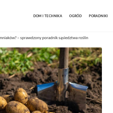
DOM I TECHNIKA
OGRÓD
PORADNIKI
emniaków? – sprawdzony poradnik sąsiedztwa roślin